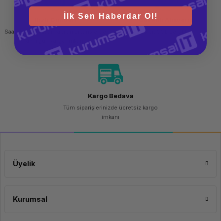
İlk Sen Haberdar Ol!
Hızlı Gönderi
Güvenli Alışveriş
Saat 15.00'a kadar yapılan siparişlerde
256 bit SSL sertifikası
aynı gün kargo imkanı
Kargo Bedava
Tüm siparişlerinizde ücretsiz kargo
imkanı
Üyelik
Kurumsal