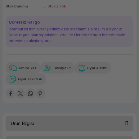
Stok Durumu
Stokta Yok
ork Bileşenleri
ek
Ücretsiz Kargo
İstanbul içi tüm siparişlerinizi özel araçlarımızla teslim ediyoruz.
Şehir dışına olan siparişlerinizde ise Ücretsiz Kargo hizmetimizle
adresinize ulaştırııyoruz.
Yorum Yaz
Tavsiye Et
Fiyat Alarmı
Güvenilir Alışveriş
10.800,09 TL
x 12
Havalelerde
Kolay iade imkanı
Aya varan taksit
Özel indirim fırsatı
Fiyat Teklifi Al
Güvenilir Alışveriş
10.800,09 TL
x 12
Havalelerde
Kolay iade imkanı
Aya varan taksit
Özel indirim fırsatı
Ürün Bilgisi
Kategori
Dizüstü