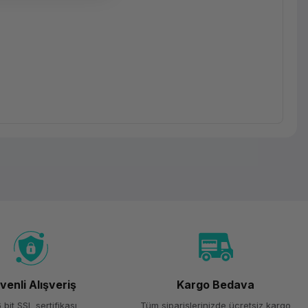
venli Alışveriş
Kargo Bedava
 bit SSL sertifikası
Tüm siparişlerinizde ücretsiz kargo