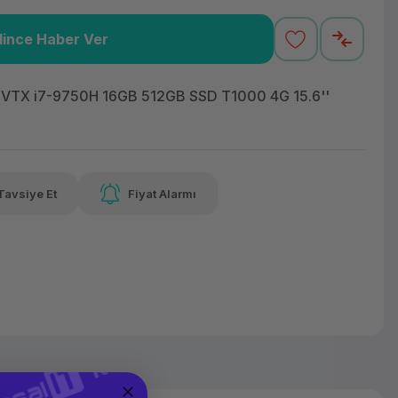
lince Haber Ver
16,55 TL
x 12
Havalelerde
varan taksit
Özel indirim fırsatı
TX i7-9750H 16GB 512GB SSD T1000 4G 15.6''
16,55 TL
x 12
Havalelerde
Tavsiye Et
Fiyat Alarmı
varan taksit
Özel indirim fırsatı