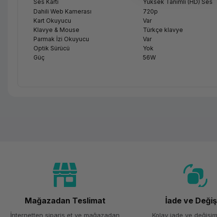
Ses Kartı
Yüksek Tanımlı (HD) Ses
Dahili Web Kamerası
720p
Kart Okuyucu
Var
Klavye & Mouse
Türkçe klavye
Parmak İzi Okuyucu
Var
Optik Sürücü
Yok
Güç
56W
Mağazadan Teslimat
İade ve Deği
İnternetten sipariş et ve mağazadan
Kolay iade ve değişim