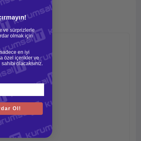
çırmayın!
r ve sürprizlerle
dar olmak için
 sadece en iyi
a özel içerikler ve
gi sahibi olacaksınız.
dar Ol!