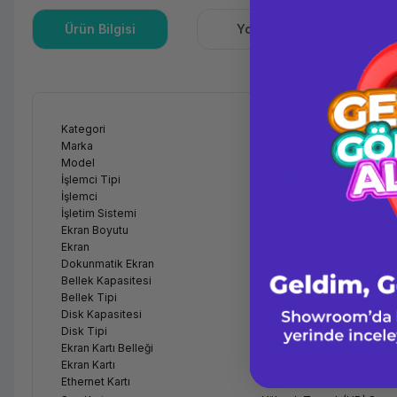
Ürün Bilgisi
Yorumlar
S
Kategori
Workstation
Marka
Lenovo
Model
Lenovo ThinkPad P53
İşlemci Tipi
Intel Core
İşlemci
Intel Core i7- 9750H 2,6
İşletim Sistemi
Windows 10 Pro
Ekran Boyutu
15,6''
Ekran
1920x1080 FHD
Dokunmatik Ekran
Yok
Bellek Kapasitesi
16GB
Bellek Tipi
DDR4
Disk Kapasitesi
512GB
Disk Tipi
SSD
Ekran Kartı Belleği
4GB
Ekran Kartı
Nvidia Quadro T1000
Ethernet Kartı
100/1000M