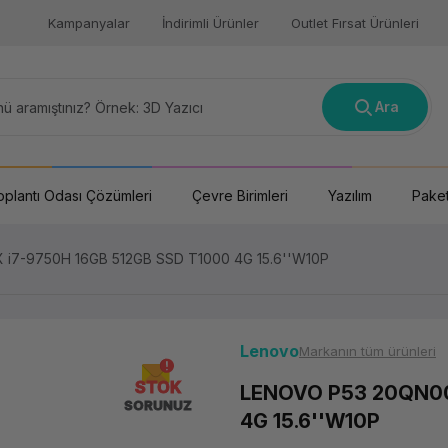
Kampanyalar
İndirimli Ürünler
Outlet Fırsat Ürünleri
Ara
oplantı Odası Çözümleri
Çevre Birimleri
Yazılım
Paket
i7-9750H 16GB 512GB SSD T1000 4G 15.6''W10P
Lenovo
Markanın tüm ürünleri
STOK
LENOVO P53 20QN00
SORUNUZ
4G 15.6''W10P