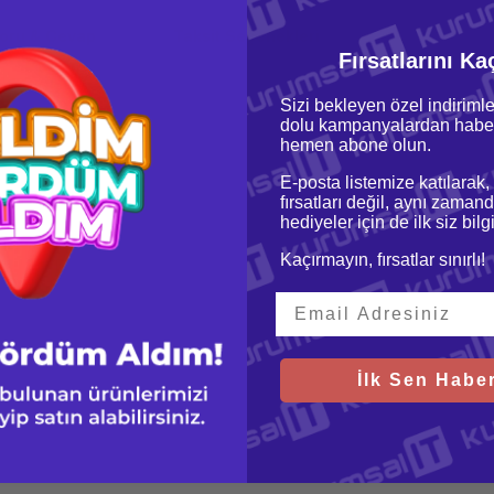
oru & Cevap
Taksit Seçenekleri
Fırsatlarını Ka
Sizi bekleyen özel indirimle
dolu kampanyalardan haber
hemen abone olun.
E-posta listemize katılarak,
fırsatları değil, aynı zamand
hediyeler için de ilk siz bil
GHz
Kaçırmayın, fırsatlar sınırlı!
İlk Sen Haber