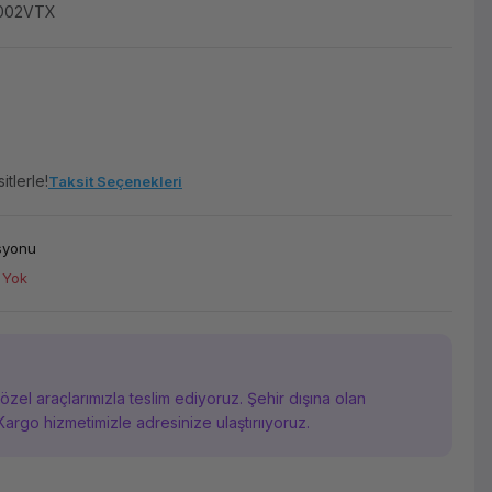
002VTX
tlerle!
Taksit Seçenekleri
asyonu
 Yok
i özel araçlarımızla teslim ediyoruz. Şehir dışına olan
Kargo hizmetimizle adresinize ulaştırııyoruz.