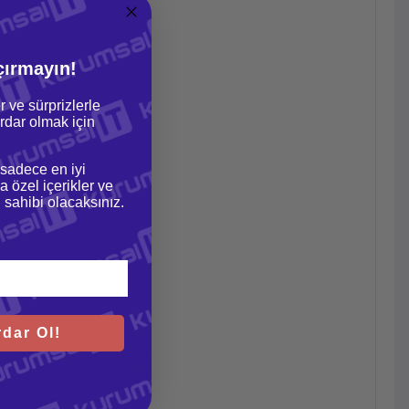
çırmayın!
r ve sürprizlerle
dar olmak için
 sadece en iyi
a özel içerikler ve
gi sahibi olacaksınız.
dar Ol!
ri şifreliyor ve Windows 10
rilen fiziksel kamera kapağı,
örtüyor. Parmak izi okuyucusu
n biyometriden yararlanıyor.