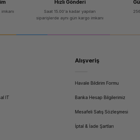
şim
Hızlı Gönderi
Gü
 imkanı
Saat 15.00'a kadar yapılan
256
siparişlerde aynı gün kargo imkanı
Alışveriş
Havale Bildirim Formu
al IT
Banka Hesap Bilgilerimiz
Mesafeli Satış Sözleşmesi
İptal & İade Şartları