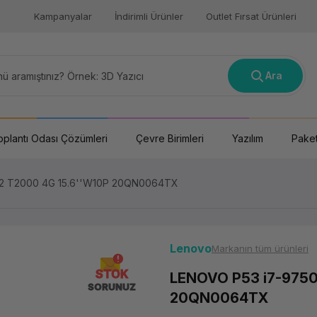
Kampanyalar
İndirimli Ürünler
Outlet Fırsat Ürünleri
Ara
oplantı Odası Çözümleri
Çevre Birimleri
Yazılım
Paket
12 T2000 4G 15.6''W10P 20QN0064TX
Lenovo
Markanın tüm ürünleri
STOK
LENOVO P53 i7-9750
SORUNUZ
20QN0064TX