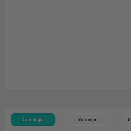
Ürün Bilgisi
Yorumlar
S