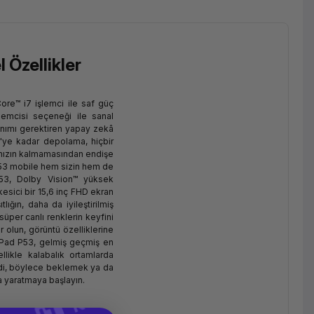
 Özellikler
ore™ i7 işlemci ile saf güç
lemcisi seçeneği ile sanal
lanımı gerektiren yapay zekâ
B'ye kadar depolama, hiçbir
nızın kalmamasından endişe
53 mobile hem sizin hem de
P53, Dolby Vision™ yüksek
kesici bir 15,6 inç FHD ekran
ığın, daha da iyileştirilmiş
süper canlı renklerin keyfini
r olun, görüntü özelliklerine
nkPad P53, gelmiş geçmiş en
llikle kalabalık ortamlarda
ildi, böylece beklemek ya da
 yaratmaya başlayın.