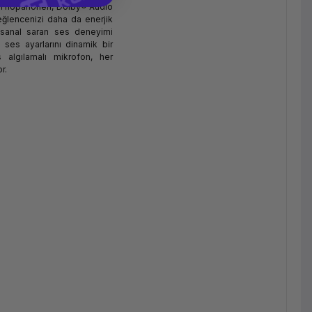
n hoparlörleri, Dolby® Audio
 eğlencenizi daha da enerjik
ir sanal saran ses deneyimi
 ses ayarlarını dinamik bir
 algılamalı mikrofon, her
r.