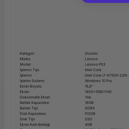
Kategori
Dizüstü
Marka
Lenovo
Model
Lenovo P53
İşlemci Tipi
Intel Core
İşlemci
Intel Core i7-9750H 2,60
İşletim Sistemi
Windows 10 Pro
Ekran Boyutu
15,6''
Ekran
1920x1080 FHD
Dokunmatik Ekran
Yok
Bellek Kapasitesi
16GB
Bellek Tipi
DDR4
Disk Kapasitesi
512GB
Disk Tipi
SSD
Ekran Kartı Belleği
4GB