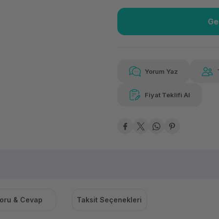
Ge
Güvenilir Alışveriş
13.6
Kolay iade imkanı
Aya
Yorum Yaz
Fiyat Teklifi Al
Güvenilir Alışveriş
13.6
Kolay iade imkanı
Aya
oru & Cevap
Taksit Seçenekleri