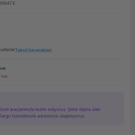
0064TX
itlerle!
Taksit Seçenekleri
ook
 Yok
i özel araçlarımızla teslim ediyoruz. Şehir dışına olan
Kargo hizmetimizle adresinize ulaştırııyoruz.