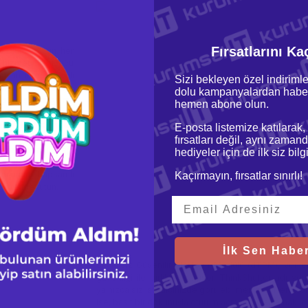
Fırsatlarını Ka
e olursa olsun, her
tı hizmetinin olduğu
nıyan isteğe bağlı
Sizi bekleyen özel indirimle
 zorlu şartlar için
dolu kampanyalardan haber
obil iş istasyonu,
hemen abone olun.
skeri düzeydeki 12
lite kontrolünden
E-posta listemize katılarak,
alarına, sıfır yer
fırsatları değil, aynı zamand
za çıkarabileceği
hediyeler için de ilk siz bil
 işinizi yaparken
yonunun kapsamlı
Kaçırmayın, fırsatlar sınırlı!
i güvende tutun.
İlk Sen Haber
Bağımsız Güvenilir Platform Modülü (dTPM), verile
güvenliği ile birlikte çalışıyor. ThinkShutter adı ve
yalnızca siz istediğinizde görülebilmeniz için lensi 
ise, basit bir dokunuşla oturum açmanızı sağlamak içi