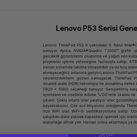
Lenovo P53 Serisi Genel
Lenovo ThinkPad P53 6 çekirdekli 9. Nesil Intel®C
sunuyor. Ayrıca, NVIDIA®Quadro T2000™ grafik iş
gerçeklik görüntülerini oluşturma ve yoğun veri kul
projelerini işleme yeteneğine fazlasıyla sahip. 6T
zaman sistemde takılma olmasından ya da boş alanı
etmeyeceğiniz anlamına geliyor.Lenovo ThinkPad P
çevrenizdekilerin gözleri kamaşacak ThinkPad 
dinamik aralık (HDR) teknolojisi ile donatılmış nefes 
(1920 x 1080) seçeneği sunuyor. Genişletilmiş karşıtl
ayrıntıların ve özellikle Adobe %100 renk skalası ile 
çıkarın. Çoklu ortamı ister yaratıyor ister görüntülüyo
bayılacaksınız. Çok acil ihtiyacınız olduğunda Thi
hızlı WiFi olan WiFi-6 sertifikasyonuna sahip. Öze
çalışırken daha yüksek kapasiteyi işlemek için üret
arabelleğe almak yok. Hemen video aktarmaya ya da