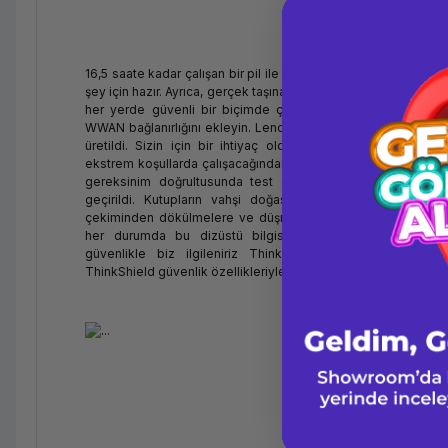
16,5 saate kadar çalışan bir pil ile bu mobil iş istasyonu nered
şey için hazır. Ayrıca, gerçek taşınabilirlik için, hücresel bağlan
her yerde güvenli bir biçimde çevrimiçi olmanıza imkân ta
WWAN bağlanırlığını ekleyin. Lenovo ThinkPad P53 klavyesi en
üretildi. Sizin için bir ihtiyaç olduğundan, ThinkPad P53 m
ekstrem koşullarda çalışacağından emin olunması amacıyla a
gereksinim doğrultusunda test edildi ve 200'den fazla ka
geçirildi. Kutupların vahşi doğasından çöllerdeki kum fırtın
çekiminden dökülmelere ve düşmelere kadar yaşamın karşını
her durumda bu dizüstü bilgisayara güvenebilirsiniz. Siz
güvenlikle biz ilgileniriz ThinkPad P53 mobil iş istas
ThinkShield güvenlik özellikleriyle iş verilerinizi ve gizliliğiniz