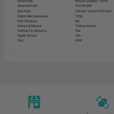
Ekran Kartı
NVIDIA Quadro T2000
Ethernet Kartı
100/1000M
Ses Kartı
Yüksek Tanımlı (HD) Ses
Dahili Web Kamerası
720p
Kart Okuyucu
Var
Klavye & Mouse
Türkçe klavye
Parmak İzi Okuyucu
Yok
Optik Sürücü
Yok
Güç
45W