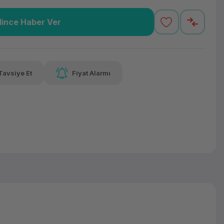
lince Haber Ver
30,00 TL
x 12
Havalelerde
 varan taksit
Özel indirim fırsatı
Tavsiye Et
Fiyat Alarmı
30,00 TL
x 12
Havalelerde
 varan taksit
Özel indirim fırsatı