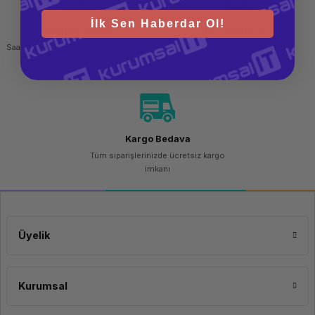
İlk Sen Haberdar Ol!
Hızlı Gönderi
Güvenli Alışveriş
Saat 15.00'a kadar yapılan siparişlerde
256 bit SSL sertifikası
aynı gün kargo imkanı
Kargo Bedava
Tüm siparişlerinizde ücretsiz kargo
imkanı
Üyelik
Kurumsal