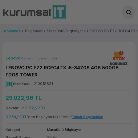
Geri Dön
Geri Dön
Geri Dön
Geri Dön
Geri Dön
Geri Dön
Geri Dön
ünler
leri
ası Çözümleri
eri
le) Ürünler
OT/VT Ürünleri
Anasayfa
Bilgisayar
Masaüstü Bilgisayar
LENOVO PC E72 RCEC4TX 
cı
s Ürünleri
eri
Barkod Yazıcı ve Okuyucu
hazı
ası
arı
keti
POS Terminali
Lenovo
Markanın tüm ürünleri
STOK
SORUNUZ
LENOVO PC E72 RCEC4TX i5-3470S 4GB 500GB
sayar
 Kablosu
Station
ım
keti
Fiş Yazıcı
FDOS TOWER
210018831
Stok Kodu
sayar
akinesi
se
ve Bağlantı
şif Paketi
Self Servis Ekranı
29.022,96 TL
enleri
 (Firewall)
ma Makinesi
aklık
ve Yedekleme
Para Çekmecesi
Havale
28.152,27 TL
on
eme Makinesi
rofon
Panel PC
3.250,81 TL
'den başlayan taksitlerle!
Taksit Seçenekleri
Kategori
Masaüstü Bilgisayar
ciler
Garanti Süresi
36 Ay