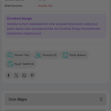
ork Bileşenleri
ek
Stok Durumu
Stokta Yok
Ücretsiz Kargo
İstanbul içi tüm siparişlerinizi özel araçlarımızla teslim ediyoruz.
Şehir dışına olan siparişlerinizde ise Ücretsiz Kargo hizmetimizle
adresinize ulaştırııyoruz.
Yorum Yaz
Tavsiye Et
Fiyat Alarmı
Güvenilir Alışveriş
3.250,81 TL
x 12
Havalelerde
Kolay iade imkanı
Aya varan taksit
Özel indirim fırsatı
Fiyat Teklifi Al
Güvenilir Alışveriş
3.250,81 TL
x 12
Havalelerde
Kolay iade imkanı
Aya varan taksit
Özel indirim fırsatı
Ürün Bilgisi
Seri
LENOVO E72