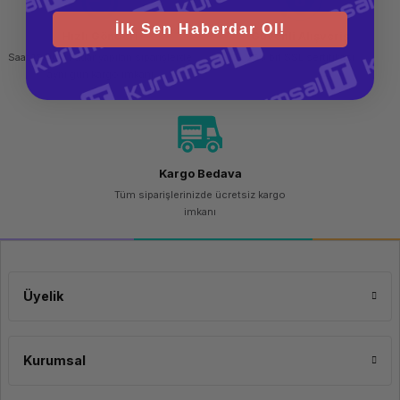
İlk Sen Haberdar Ol!
Hızlı Gönderi
Güvenli Alışveriş
Saat 15.00'a kadar yapılan siparişlerde
256 bit SSL sertifikası
aynı gün kargo imkanı
Kargo Bedava
Tüm siparişlerinizde ücretsiz kargo
imkanı
Üyelik
Kurumsal