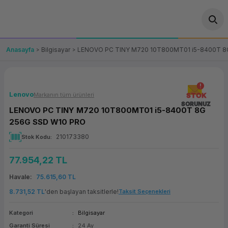
Geri Dön
Geri Dön
Geri Dön
Geri Dön
Geri Dön
Geri Dön
Geri Dön
ünler
leri
ası Çözümleri
eri
le) Ürünler
OT/VT Ürünleri
Anasayfa
Bilgisayar
LENOVO PC TINY M720 10T800MT01 i5-8400T 8
cı
s Ürünleri
eri
Barkod Yazıcı ve Okuyucu
hazı
ası
arı
keti
POS Terminali
Lenovo
Markanın tüm ürünleri
STOK
SORUNUZ
LENOVO PC TINY M720 10T800MT01 i5-8400T 8G
sayar
 Kablosu
Station
ım
keti
Fiş Yazıcı
256G SSD W10 PRO
210173380
Stok Kodu
sayar
akinesi
se
ve Bağlantı
şif Paketi
Self Servis Ekranı
77.954,22 TL
enleri
 (Firewall)
ma Makinesi
aklık
ve Yedekleme
Para Çekmecesi
Havale
75.615,60 TL
on
eme Makinesi
rofon
Panel PC
8.731,52 TL
'den başlayan taksitlerle!
Taksit Seçenekleri
Kategori
Bilgisayar
ciler
Garanti Süresi
24 Ay