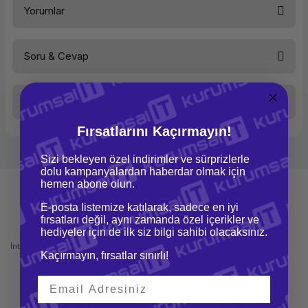
Yorumlar
İşletim Sistemi
Windows 10 Professional
Anabellek
8 GB
Disk Tipi
SSD
Sabit Disk - SATA
256 GB
Soru & Cevap
Ekran Kartı
Yok
Bu ürüne ilk yorumu siz yapın!
Ekran Kartı Belleği
Paylaşımlı
Kasa
TİNY
KLAVYE
Var (Kablolu)
Taksit Seçenekleri
Yorum Yaz
Fare
Ürün hakkında henüz soru sorulmamış.
Var (Kablolu)
İsletim Sistemi Ailesi
MS Windows
Fırsatlarını Kaçırmayın!
İşlemci Ailesi
Intel Core i5
Soru Sor
Sizi bekleyen özel indirimler ve sürprizlerle
dolu kampanyalardan haberdar olmak için
hemen abone olun.
E-posta listemize katılarak, sadece en iyi
fırsatları değil, aynı zamanda özel içerikler ve
Mağazadan Teslimat
İade ve Değişim
hediyeler için de ilk siz bilgi sahibi olacaksınız.
İnternetten sipariş et ve mağazadan
Kolay iade ve değişim imkanı
Kaçırmayın, fırsatlar sınırlı!
teslim al