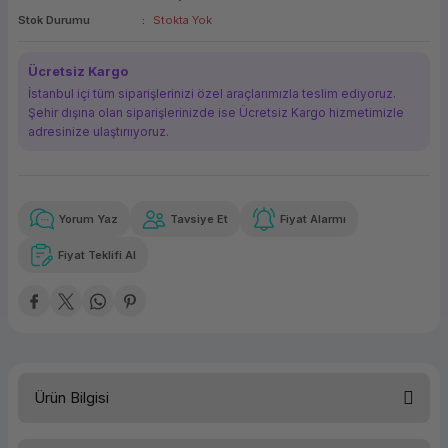
Stok Durumu
Stokta Yok
ork Bileşenleri
ek
Ücretsiz Kargo
İstanbul içi tüm siparişlerinizi özel araçlarımızla teslim ediyoruz.
Şehir dışına olan siparişlerinizde ise Ücretsiz Kargo hizmetimizle
adresinize ulaştırııyoruz.
Yorum Yaz
Tavsiye Et
Fiyat Alarmı
Güvenilir Alışveriş
8.731,52 TL
x 12
Havalelerde
Kolay iade imkanı
Aya varan taksit
Özel indirim fırsatı
Fiyat Teklifi Al
Güvenilir Alışveriş
8.731,52 TL
x 12
Havalelerde
Kolay iade imkanı
Aya varan taksit
Özel indirim fırsatı
Ürün Bilgisi
İşlemci Kodu
i5-8400T