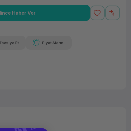
lince Haber Ver
2,29 TL
x 12
Havalelerde
varan taksit
Özel indirim fırsatı
Tavsiye Et
Fiyat Alarmı
2,29 TL
x 12
Havalelerde
varan taksit
Özel indirim fırsatı