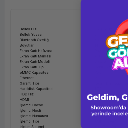
Bellek Hızı
2666 MHz
Bellek Yuvası
2
Bluetooth Özelliği
Yok
Boyutlar
145mm W X 275mm
Ekran Kartı Hafızası
Paylaşımlı
Ekran Kartı Markası
ATI
Ekran Kartı Modeli
Vega 8
Ekran Kartı Tipi
Dahili Ekran Kartı
eMMC Kapasitesi
Yok
Ethernet
Var
Garanti Tipi
Resmi Distribütör Ga
Harddisk Kapasitesi
1 TB
HDD Hızı
7200 RPM
HDMI
Var
İşlemci Cache
2 MB Cache
İşlemci Nesli
Ryzen
İşlemci Numarası
3200G
İşlemci Tipi
AMD Ryzen 3
İşletim Sistemi
Yok (Free Dos)