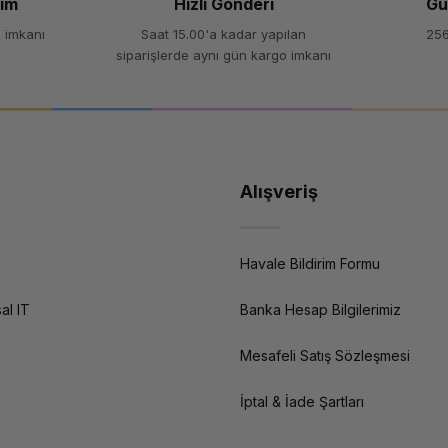
şim
Hızlı Gönderi
Gü
 imkanı
Saat 15.00'a kadar yapılan
256
siparişlerde aynı gün kargo imkanı
Alışveriş
Havale Bildirim Formu
al IT
Banka Hesap Bilgilerimiz
Mesafeli Satış Sözleşmesi
İptal & İade Şartları