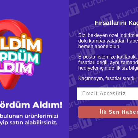
Fırsatlarını Ka
Sizi bekleyen özel indirimle
dolu kampanyalardan haber
hemen abone olun.
 D X 360mm H
E-posta listemize katılarak,
fırsatları değil, aynı zamand
hediyeler için de ilk siz bil
Kaçırmayın, fırsatlar sınırlı!
rantili
İlk Sen Haber