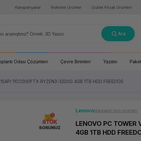
Kampanyalar
İndirimli Ürünler
Outlet Fırsat Ürünleri
Ara
oplantı Odası Çözümleri
Çevre Birimleri
Yazılım
Paket
5API 11CC000FTX RYZEN3-3200G 4GB 1TB HDD FREEDOS
Lenovo
Markanın tüm ürünleri
STOK
LENOVO PC TOWER V
SORUNUZ
4GB 1TB HDD FREED