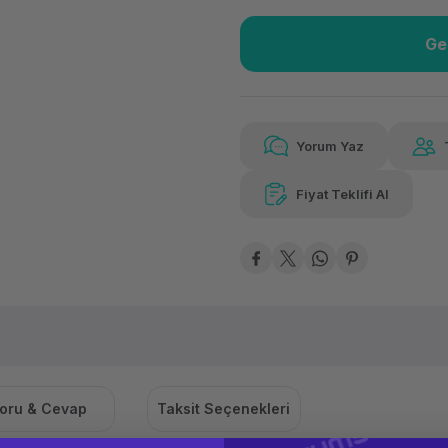
Ge
Güvenilir Alışveriş
2.55
Kolay iade imkanı
Aya 
Yorum Yaz
Fiyat Teklifi Al
Güvenilir Alışveriş
2.55
Kolay iade imkanı
Aya 
oru & Cevap
Taksit Seçenekleri