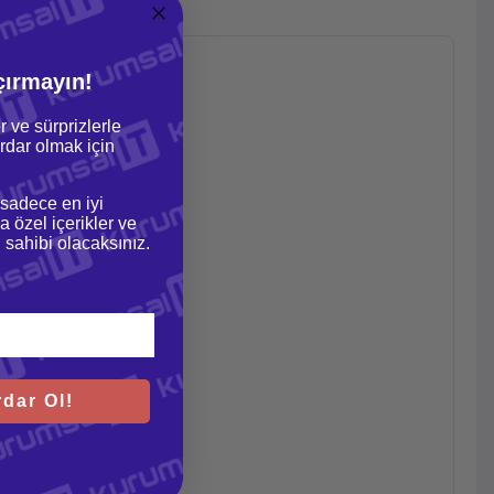
çırmayın!
r ve sürprizlerle
dar olmak için
 sadece en iyi
a özel içerikler ve
gi sahibi olacaksınız.
dar Ol!