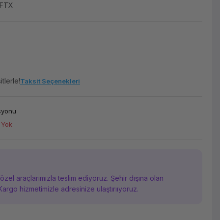
0FTX
tlerle!
Taksit Seçenekleri
asyonu
 Yok
i özel araçlarımızla teslim ediyoruz. Şehir dışına olan
Kargo hizmetimizle adresinize ulaştırııyoruz.