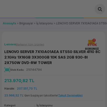
Geri Dön
Geri Dön
Geri Dön
Geri Dön
Geri Dön
Geri Dön
Geri Dön
ünler
leri
ası Çözümleri
eri
le) Ürünler
OT/VT Ürünleri
Anasayfa
Bilgisayar
İş İstasyonu
LENOVO SERVER 7X10A01AEA ST550
cı
s Ürünleri
eri
Barkod Yazıcı ve Okuyucu
hazı
ası
arı
keti
POS Terminali
Lenovo
Markanın tüm ürünleri
STOK
SORUNUZ
LENOVO SERVER 7X10A01AEA ST550 SILVER 4110 8C
sayar
 Kablosu
Station
ım
keti
Fiş Yazıcı
2.1GHz 1X16GB 3X300GB 10K SAS 2GB 930-8I
2X750W DVD-RW TOWER
sayar
akinesi
se
ve Bağlantı
şif Paketi
Self Servis Ekranı
210144794
Stok Kodu
enleri
 (Firewall)
ma Makinesi
aklık
ve Yedekleme
Para Çekmecesi
213.970,82 TL
Havale
207.551,70 TL
on
eme Makinesi
rofon
Panel PC
23.966,52 TL
'den başlayan taksitlerle!
Taksit Seçenekleri
ciler
Kategori
İş İstasyonu