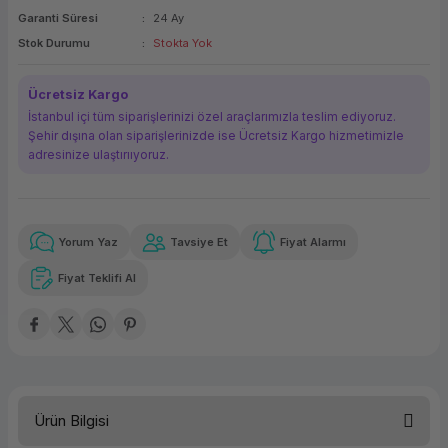
Garanti Süresi
24 Ay
ork Bileşenleri
ek
Stok Durumu
Stokta Yok
Ücretsiz Kargo
İstanbul içi tüm siparişlerinizi özel araçlarımızla teslim ediyoruz.
Şehir dışına olan siparişlerinizde ise Ücretsiz Kargo hizmetimizle
adresinize ulaştırııyoruz.
Yorum Yaz
Tavsiye Et
Fiyat Alarmı
Güvenilir Alışveriş
23.966,52 TL
x 12
Havalelerde
Kolay iade imkanı
Aya varan taksit
Özel indirim fırsatı
Fiyat Teklifi Al
Güvenilir Alışveriş
23.966,52 TL
x 12
Havalelerde
Kolay iade imkanı
Aya varan taksit
Özel indirim fırsatı
Ürün Bilgisi