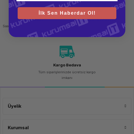
İlk Sen Haberdar Ol!
Hızlı Gönderi
Güvenli Alışveriş
Saat 15.00'a kadar yapılan siparişlerde
256 bit SSL sertifikası
aynı gün kargo imkanı
Kargo Bedava
Tüm siparişlerinizde ücretsiz kargo
imkanı
Üyelik
Kurumsal