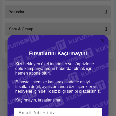
Ürün Ailesi
Yorumlar
Kategori
Notebook
Marka
Lenovo
Soru & Cevap
Bu ürüne ilk yorumu siz yapın!
Model
T490
Performans
Taksit Seçenekleri
Yorum Yaz
Ürün hakkında henüz soru sorulmamış.
İşlemci Tipi
Intel Core i5
Fırsatlarını Kaçırmayın!
İşlemci
Intel Core i5-
8265U
Sizi bekleyen özel indirimler ve sürprizlerle
Soru Sor
dolu kampanyalardan haberdar olmak için
Bellek Kapasitesi
8 GB
hemen abone olun.
Bellek Tipi
DRR4 2400
E-posta listemize katılarak, sadece en iyi
MHz
fırsatları değil, aynı zamanda özel içerikler ve
Max. Bellek Kapasitesi
8 GB
hediyeler için de ilk siz bilgi sahibi olacaksınız.
Mağazadan Teslimat
İade ve Değişim
Max. Bellek Slot Sayısı
1 adet
Kaçırmayın, fırsatlar sınırlı!
İnternetten sipariş et ve mağazadan
Kolay iade ve değişim imkanı
Disk Kapasitesi
256 GB SSD
teslim al
Disk Tipi
SSD