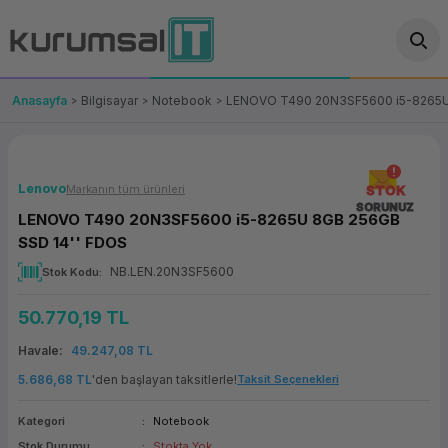
Geri Dön
Geri Dön
Geri Dön
Geri Dön
Geri Dön
Geri Dön
Geri Dön
ünler
leri
ası Çözümleri
eri
le) Ürünler
OT/VT Ürünleri
Anasayfa
Bilgisayar
Notebook
LENOVO T490 20N3SF5600 i5-8265U
cı
s Ürünleri
eri
Barkod Yazıcı ve Okuyucu
hazı
ası
arı
keti
POS Terminali
Lenovo
Markanın tüm ürünleri
STOK
SORUNUZ
LENOVO T490 20N3SF5600 i5-8265U 8GB 256GB
sayar
 Kablosu
Station
ım
keti
Fiş Yazıcı
SSD 14'' FDOS
NB.LEN.20N3SF5600
Stok Kodu
sayar
akinesi
se
ve Bağlantı
şif Paketi
Self Servis Ekranı
50.770,19 TL
enleri
 (Firewall)
ma Makinesi
aklık
ve Yedekleme
Para Çekmecesi
Havale
49.247,08 TL
on
eme Makinesi
rofon
Panel PC
5.686,68 TL
'den başlayan taksitlerle!
Taksit Seçenekleri
Kategori
Notebook
ciler
Stok Durumu
Stokta Yok