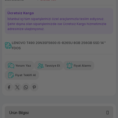
ork Bileşenleri
ek
Ücretsiz Kargo
İstanbul içi tüm siparişlerinizi özel araçlarımızla teslim ediyoruz.
Şehir dışına olan siparişlerinizde ise Ücretsiz Kargo hizmetimizle
adresinize ulaştırııyoruz.
LENOVO T490 20N3SF5600 i5-8265U 8GB 256GB SSD 14''
FDOS
Güvenilir Alışveriş
5.686,68 TL
x 12
Havalelerde
Kolay iade imkanı
Aya varan taksit
Özel indirim fırsatı
Yorum Yaz
Tavsiye Et
Fiyat Alarmı
Fiyat Teklifi Al
Güvenilir Alışveriş
5.686,68 TL
x 12
Havalelerde
Kolay iade imkanı
Aya varan taksit
Özel indirim fırsatı
Ürün Bilgisi