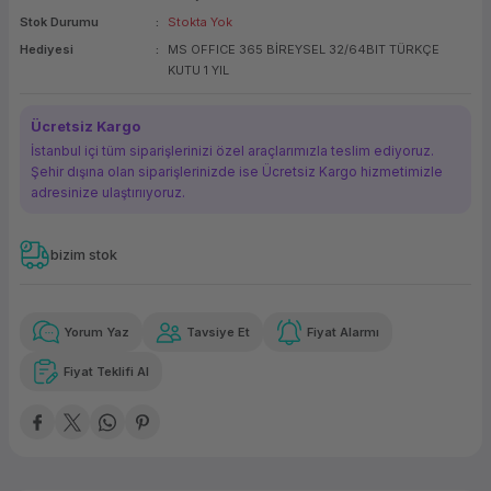
Stok Durumu
Stokta Yok
ork Bileşenleri
ek
Hediyesi
MS OFFICE 365 BİREYSEL 32/64BIT TÜRKÇE
KUTU 1 YIL
Ücretsiz Kargo
İstanbul içi tüm siparişlerinizi özel araçlarımızla teslim ediyoruz.
Şehir dışına olan siparişlerinizde ise Ücretsiz Kargo hizmetimizle
adresinize ulaştırııyoruz.
bizim stok
Güvenilir Alışveriş
10.612,16 TL
x 12
Havalelerde
Kolay iade imkanı
Aya varan taksit
Özel indirim fırsatı
Yorum Yaz
Tavsiye Et
Fiyat Alarmı
Fiyat Teklifi Al
Güvenilir Alışveriş
10.612,16 TL
x 12
Havalelerde
Kolay iade imkanı
Aya varan taksit
Özel indirim fırsatı