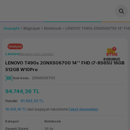
Geri Dön
Geri Dön
Geri Dön
Geri Dön
Geri Dön
Geri Dön
Geri Dön
ünler
leri
ası Çözümleri
eri
le) Ürünler
OT/VT Ürünleri
Anasayfa
Bilgisayar
Notebook
LENOVO T490s 20NXS06700 14'' FHD
cı
s Ürünleri
eri
Barkod Yazıcı ve Okuyucu
Hediyeli
hazı
ası
arı
keti
POS Terminali
Lenovo
Markanın tüm ürünleri
STOK
SORUNUZ
LENOVO T490s 20NXS06700 14'' FHD i7-8565U 16GB
sayar
 Kablosu
Station
ım
keti
Fiş Yazıcı
512GB W10Pro
20NXS06700
Stok Kodu
sayar
akinesi
se
ve Bağlantı
şif Paketi
Self Servis Ekranı
94.744,36 TL
enleri
 (Firewall)
ma Makinesi
aklık
ve Yedekleme
Para Çekmecesi
Havale
91.902,03 TL
on
eme Makinesi
rofon
Panel PC
10.612,16 TL
'den başlayan taksitlerle!
Taksit Seçenekleri
Kategori
Notebook
ciler
Garanti Süresi
36 Ay