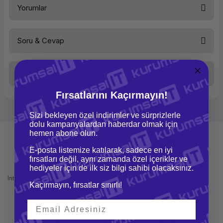
Yorumlar
Ekran Çözünürlük
2160x1440
İşlemci
M5-6Y54
İşlemci Hızı
3.1 GHz
WLAN
Var
Soru & Cevap
Bluetooth
Var
Bu ürüne ilk yorumu siz yapın!
İşlemci Ailesi
Intel Core Mobile Processor
İşletim Sistemi Ailesi
MS Windows
Taksit Seçenekleri
Yorum Yaz
Ürün hakkında henüz soru sorulmamış.
Fırsatlarını Kaçırmayın!
Soru Sor
Sizi bekleyen özel indirimler ve sürprizlerle
dolu kampanyalardan haberdar olmak için
hemen abone olun.
E-posta listemize katılarak, sadece en iyi
fırsatları değil, aynı zamanda özel içerikler ve
Mağazadan Teslimat
İade ve Değişim
hediyeler için de ilk siz bilgi sahibi olacaksınız.
İnternetten sipariş et ve mağazadan
Kolay iade ve değişim imkanı
Kaçırmayın, fırsatlar sınırlı!
teslim al