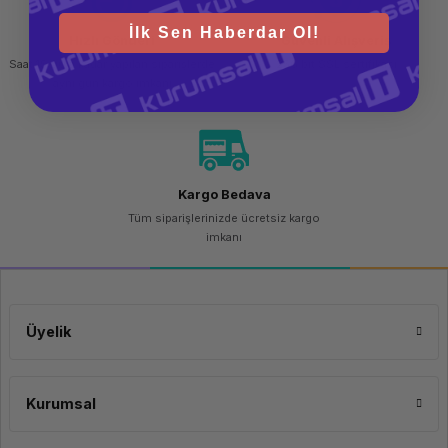
İlk Sen Haberdar Ol!
Hızlı Gönderi
Güvenli Alışveriş
Saat 15.00'a kadar yapılan siparişlerde
256 bit SSL sertifikası
aynı gün kargo imkanı
Kargo Bedava
Tüm siparişlerinizde ücretsiz kargo
imkanı
Üyelik
Kurumsal