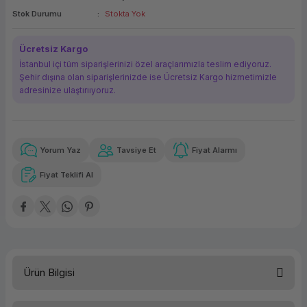
Stok Durumu
Stokta Yok
ork Bileşenleri
ek
Ücretsiz Kargo
İstanbul içi tüm siparişlerinizi özel araçlarımızla teslim ediyoruz.
Şehir dışına olan siparişlerinizde ise Ücretsiz Kargo hizmetimizle
adresinize ulaştırııyoruz.
Yorum Yaz
Tavsiye Et
Fiyat Alarmı
Güvenilir Alışveriş
11.619,64 TL
x 12
Havalelerde
Kolay iade imkanı
Aya varan taksit
Özel indirim fırsatı
Fiyat Teklifi Al
Güvenilir Alışveriş
11.619,64 TL
x 12
Havalelerde
Kolay iade imkanı
Aya varan taksit
Özel indirim fırsatı
Ürün Bilgisi
İşletim Sistemi
Windows 10 Pro