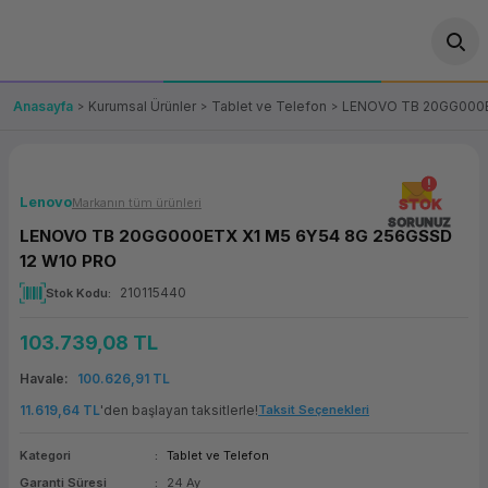
Geri Dön
Geri Dön
Geri Dön
Geri Dön
Geri Dön
Geri Dön
Geri Dön
ünler
leri
ası Çözümleri
eri
le) Ürünler
OT/VT Ürünleri
Anasayfa
Kurumsal Ürünler
Tablet ve Telefon
LENOVO TB 20GG000E
cı
s Ürünleri
eri
Barkod Yazıcı ve Okuyucu
hazı
ası
arı
keti
POS Terminali
Lenovo
Markanın tüm ürünleri
STOK
SORUNUZ
LENOVO TB 20GG000ETX X1 M5 6Y54 8G 256GSSD
sayar
 Kablosu
Station
ım
keti
Fiş Yazıcı
12 W10 PRO
210115440
Stok Kodu
sayar
akinesi
se
ve Bağlantı
şif Paketi
Self Servis Ekranı
103.739,08 TL
enleri
 (Firewall)
ma Makinesi
aklık
ve Yedekleme
Para Çekmecesi
Havale
100.626,91 TL
on
eme Makinesi
rofon
Panel PC
11.619,64 TL
'den başlayan taksitlerle!
Taksit Seçenekleri
Kategori
Tablet ve Telefon
ciler
Garanti Süresi
24 Ay