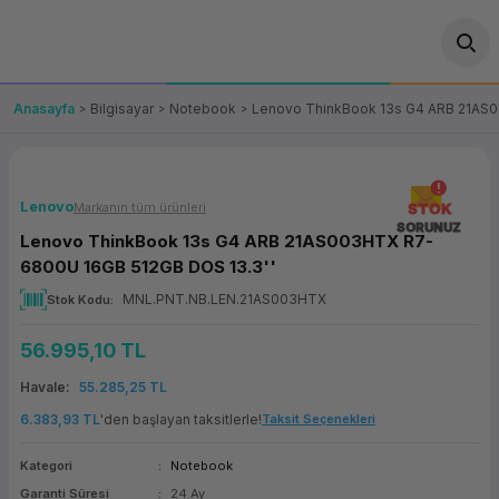
Geri Dön
Geri Dön
Geri Dön
Geri Dön
Geri Dön
Geri Dön
Geri Dön
ünler
leri
ası Çözümleri
eri
le) Ürünler
OT/VT Ürünleri
Anasayfa
Bilgisayar
Notebook
Lenovo ThinkBook 13s G4 ARB 21AS0
cı
s Ürünleri
eri
Barkod Yazıcı ve Okuyucu
hazı
ası
arı
keti
POS Terminali
Lenovo
Markanın tüm ürünleri
STOK
SORUNUZ
Lenovo ThinkBook 13s G4 ARB 21AS003HTX R7-
sayar
 Kablosu
Station
ım
keti
Fiş Yazıcı
6800U 16GB 512GB DOS 13.3''
MNL.PNT.NB.LEN.21AS003HTX
Stok Kodu
sayar
akinesi
se
ve Bağlantı
şif Paketi
Self Servis Ekranı
56.995,10 TL
enleri
 (Firewall)
ma Makinesi
aklık
ve Yedekleme
Para Çekmecesi
Havale
55.285,25 TL
on
eme Makinesi
rofon
Panel PC
6.383,93 TL
'den başlayan taksitlerle!
Taksit Seçenekleri
Kategori
Notebook
ciler
Garanti Süresi
24 Ay