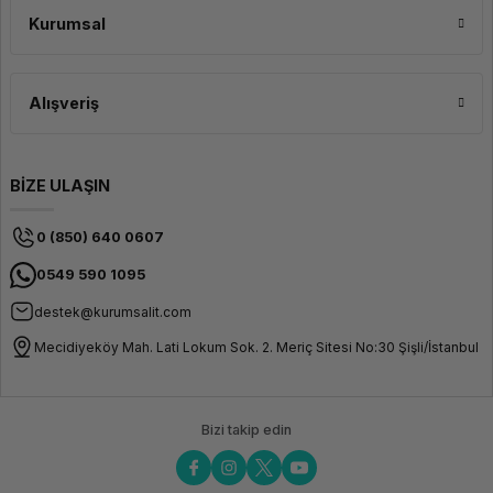
WLAN + Bluetooth
802.11ax +
Güvenilirlik ve Dayanıklılık
Bluetooth
Kurumsal
5.1
Lenovo ThinkBook serisi, güvenilirlik ve dayanıklılık konusunda uzun
Bağlantı Birimleri
1 Adet
süredir tanınmıştır. ThinkBook 13s de bu geleneği sürdürür ve sağlam yapıya
USB-C
sahiptir. Bu sayede kullanıcılar, uzun vadeli kullanım için güvenilir bir
Alışveriş
bilgisayarın keyfini çıkarabilirler.
Bağlantı Birimleri
1 Adet USB
3.2
Bağlantı Birimleri
1 Adet USB
BİZE ULAŞIN
4.0
HDMI
Var
0 (850) 640 0607
Ethernet
Yok
0549 590 1095
VideoPort
DisplayPort
destek@kurumsalit.com
Ürün Ailesi
Mecidiyeköy Mah. Lati Lokum Sok. 2. Meriç Sitesi No:30 Şişli/İstanbul
Garanti Süresi
24 Ay
Garanti Tipi
Lenovo
Türkiye
Garantili
Bizi takip edin
Kutu İçeriği