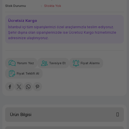
Stok Durumu
Stokta Yok
ork Bileşenleri
ek
Ücretsiz Kargo
İstanbul içi tüm siparişlerinizi özel araçlarımızla teslim ediyoruz.
Şehir dışına olan siparişlerinizde ise Ücretsiz Kargo hizmetimizle
adresinize ulaştırııyoruz.
Yorum Yaz
Tavsiye Et
Fiyat Alarmı
Güvenilir Alışveriş
6.383,93 TL
x 12
Havalelerde
Kolay iade imkanı
Aya varan taksit
Özel indirim fırsatı
Fiyat Teklifi Al
Güvenilir Alışveriş
6.383,93 TL
x 12
Havalelerde
Kolay iade imkanı
Aya varan taksit
Özel indirim fırsatı
Ürün Bilgisi