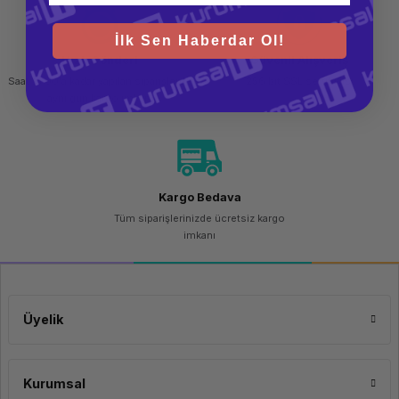
İlk Sen Haberdar Ol!
Hızlı Gönderi
Güvenli Alışveriş
Saat 15.00'a kadar yapılan siparişlerde
256 bit SSL sertifikası
aynı gün kargo imkanı
Kargo Bedava
Tüm siparişlerinizde ücretsiz kargo
imkanı
Üyelik
Kurumsal