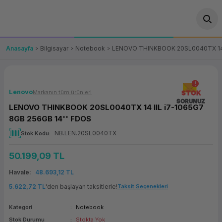
Geri Dön
Geri Dön
Geri Dön
Geri Dön
Geri Dön
Geri Dön
Geri Dön
ünler
leri
ası Çözümleri
eri
le) Ürünler
OT/VT Ürünleri
Anasayfa
Bilgisayar
Notebook
LENOVO THINKBOOK 20SL0040TX 14 I
cı
s Ürünleri
eri
Barkod Yazıcı ve Okuyucu
hazı
ası
arı
keti
POS Terminali
Lenovo
Markanın tüm ürünleri
STOK
SORUNUZ
LENOVO THINKBOOK 20SL0040TX 14 IIL i7-1065G7
sayar
 Kablosu
Station
ım
keti
Fiş Yazıcı
8GB 256GB 14'' FDOS
NB.LEN.20SL0040TX
Stok Kodu
sayar
akinesi
se
ve Bağlantı
şif Paketi
Self Servis Ekranı
50.199,09 TL
enleri
 (Firewall)
ma Makinesi
aklık
ve Yedekleme
Para Çekmecesi
Havale
48.693,12 TL
on
eme Makinesi
rofon
Panel PC
5.622,72 TL
'den başlayan taksitlerle!
Taksit Seçenekleri
Kategori
Notebook
ciler
Stok Durumu
Stokta Yok