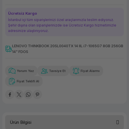
ork Bileşenleri
ek
Ücretsiz Kargo
İstanbul içi tüm siparişlerinizi özel araçlarımızla teslim ediyoruz.
Şehir dışına olan siparişlerinizde ise Ücretsiz Kargo hizmetimizle
adresinize ulaştırııyoruz.
LENOVO THINKBOOK 20SL0040TX 14 IIL i7-1065G7 8GB 256GB
14" FDOS
Güvenilir Alışveriş
5.622,72 TL
x 12
Havalelerde
Kolay iade imkanı
Aya varan taksit
Özel indirim fırsatı
Yorum Yaz
Tavsiye Et
Fiyat Alarmı
Fiyat Teklifi Al
Güvenilir Alışveriş
5.622,72 TL
x 12
Havalelerde
Kolay iade imkanı
Aya varan taksit
Özel indirim fırsatı
Ürün Bilgisi