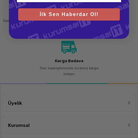
Hızlı Gönderi
Güvenli Alışveriş
İlk Sen Haberdar Ol!
Saat 15.00'a kadar yapılan siparişlerde
256 bit SSL sertifikası
aynı gün kargo imkanı
Kargo Bedava
Tüm siparişlerinizde ücretsiz kargo
imkanı
Üyelik
Kurumsal