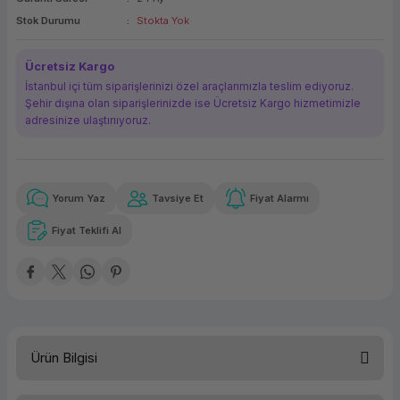
ork Bileşenleri
ek
Stok Durumu
Stokta Yok
Ücretsiz Kargo
İstanbul içi tüm siparişlerinizi özel araçlarımızla teslim ediyoruz.
Şehir dışına olan siparişlerinizde ise Ücretsiz Kargo hizmetimizle
adresinize ulaştırııyoruz.
Yorum Yaz
Tavsiye Et
Fiyat Alarmı
Güvenilir Alışveriş
4.597,55 TL
x 12
Havalelerde
Kolay iade imkanı
Aya varan taksit
Özel indirim fırsatı
Fiyat Teklifi Al
Güvenilir Alışveriş
4.597,55 TL
x 12
Havalelerde
Kolay iade imkanı
Aya varan taksit
Özel indirim fırsatı
Ürün Bilgisi
Kategori
Diz