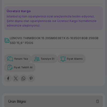
ork Bileşenleri
ek
Ücretsiz Kargo
İstanbul içi tüm siparişlerinizi özel araçlarımızla teslim ediyoruz.
Şehir dışına olan siparişlerinizde ise Ücretsiz Kargo hizmetimizle
adresinize ulaştırııyoruz.
LENOVO THINKBOOK 15 20SM0038TX i5-1035G1 8GB 256GB
SSD 15,6'' FDOS
Güvenilir Alışveriş
5.750,65 TL
x 12
Havalelerde
Kolay iade imkanı
Aya varan taksit
Özel indirim fırsatı
Yorum Yaz
Tavsiye Et
Fiyat Alarmı
Fiyat Teklifi Al
Güvenilir Alışveriş
5.750,65 TL
x 12
Havalelerde
Kolay iade imkanı
Aya varan taksit
Özel indirim fırsatı
Ürün Bilgisi