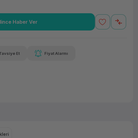
lince Haber Ver
9,01 TL
x 12
Havalelerde
varan taksit
Özel indirim fırsatı
Tavsiye Et
Fiyat Alarmı
9,01 TL
x 12
Havalelerde
varan taksit
Özel indirim fırsatı
leri