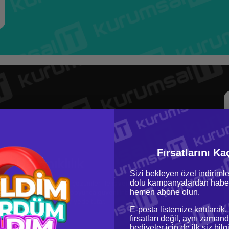
Fırsatlarını Ka
ve Dayanıklılık
Sizi bekleyen özel indirimle
dolu kampanyalardan haber
0s, gelişmiş güvenlik çözümleri ile iş verilerinizi koruma altına alır.
hemen abone olun.
ısı sayesinde uzun yıllar boyunca güvenilir bir kullanım sunar. Güçlü
i güvenliğinizi en üst seviyede tutar.
E-posta listemize katılarak,
fırsatları değil, aynı zamand
hediyeler için de ilk siz bil