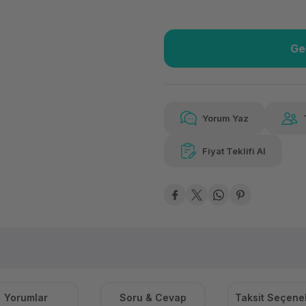
Ge
Güvenilir Alışveriş
3.38
Kolay iade imkanı
Aya 
Yorum Yaz
Fiyat Teklifi Al
Güvenilir Alışveriş
3.38
Kolay iade imkanı
Aya 
Yorumlar
Soru & Cevap
Taksit Seçenek