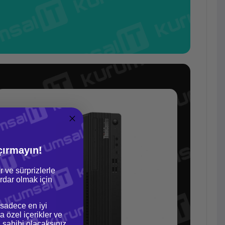
çırmayın!
r ve sürprizlerle
dar olmak için
 sadece en iyi
a özel içerikler ve
gi sahibi olacaksınız.