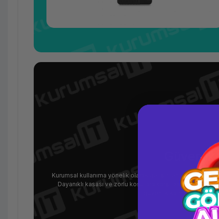
Güvenlik 
Kurumsal kullanıma yönelik olarak geliştirilen ThinkCentre M9
Dayanıklı kasası ve zorlu koşullara karşı test edilmiş yap
güvenlik katmanları ile ver