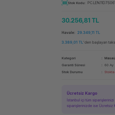
PC.LEN.11D7S0
Stok Kodu
30.256,81 TL
Havale
29.349,11 TL
3.389,01 TL
'den başlayan taksi
Kategori
Masaüs
Garanti Süresi
60 Ay
Stok Durumu
Stokta
Ücretsiz Kargo
İstanbul içi tüm siparişleriniz
siparişlerinizde ise Ücretsiz 