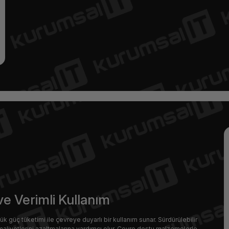
e Verimli Kullanım
 güç tüketimi ile çevreye duyarlı bir kullanım sunar. Sürdürülebilir
ji maliyetlerini azaltmalarına yardımcı olur. Çevre dostu malzemelerle