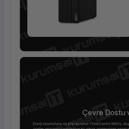
Çevre Dostu v
Enerji tasarrufunu ön planda tutan ThinkCentre M90s, düşük
üretim anlayışıyla geliştirilen bu cihaz, işletmelerin ener