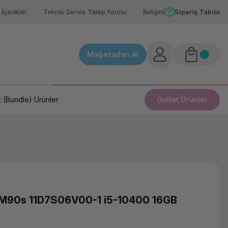
İçerikler
Teknik Servis Talep Formu
İletişim
Sipariş Takibi
Mağazadan Al
 (Bundle) Ürünler
Outlet Ürünler
M90s 11D7S06V00-1 i5­-10400 16GB