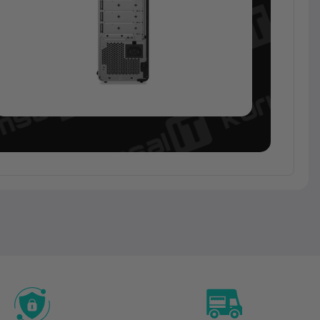
Masaüstü
Bilgisayar /
SFF
Lenovo
ThinkCentre