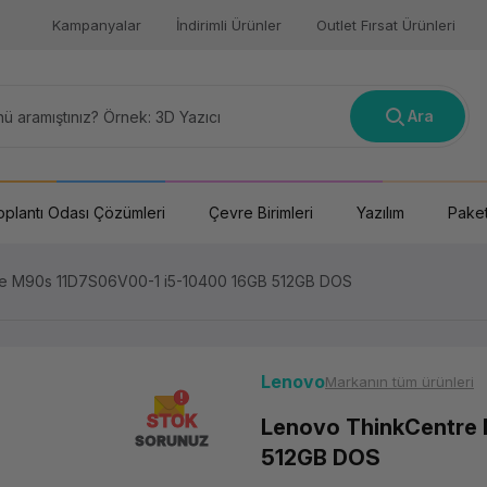
Kampanyalar
İndirimli Ürünler
Outlet Fırsat Ürünleri
Ara
oplantı Odası Çözümleri
Çevre Birimleri
Yazılım
Paket
e M90s 11D7S06V00-1 i5­-10400 16GB 512GB DOS
Lenovo
Markanın tüm ürünleri
STOK
Lenovo ThinkCentre 
SORUNUZ
512GB DOS