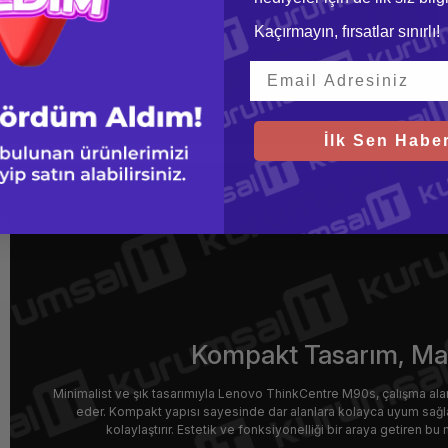
Kaçırmayın, fırsatlar sınırlı!
İlk Sen Haber
Kompakt Tasarım, Mak
Minimalist ve şık tasarımıyla Lenovo ThinkCentre M90s, çalışma a
eder. Kompakt yapısı sayesinde dar alanlara kolayca uyum sağlar v
kolaylaştırır. Estetik ve fonksiyonelliği bir araya getiren b