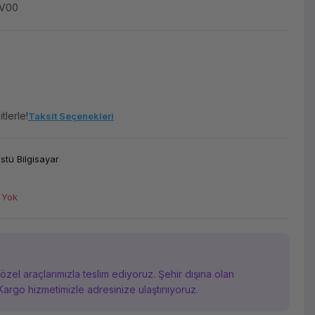
6V00
tlerle!
Taksit Seçenekleri
tü Bilgisayar
 Yok
i özel araçlarımızla teslim ediyoruz. Şehir dışına olan
Kargo hizmetimizle adresinize ulaştırııyoruz.