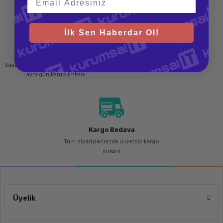
İlk Sen Haberdar Ol!
Hızlı Gönderi
Güvenli Alışveriş
Uzun Pil Ömrü
Saat 15.00'a kadar yapılan siparişlerde
256 bit SSL sertifikası
aynı gün kargo imkanı
Lenovo ThinkPad 4X30M56887, uzun pil ömrüne sahiptir. Tek bir AA pil ile
çalışır ve pil ömrü, kullanım sıklığına bağlı olarak değişebilir. Uzun pil ömrü,
mouse'un daha uzun süre kullanılmasını sağlar ve sık pil değiştirmenizi
engeller.
Kargo Bedava
Tüm siparişlerinizde ücretsiz kargo
imkanı
Rahat ve Ergonomik Tasarım
Üyelik
Mouse, rahat ve ergonomik bir tasarıma sahiptir. Ellerinize uyum sağlayacak
şekilde şekillendirilmiş olan mouse, uzun süreli kullanımlarda bile konfor
sunar. Ayrıca, kaydırma tekerleği ve programlanabilir düğmeler gibi kullanışlı
özelliklere sahiptir, böylece mouse'u kişiselleştirebilir ve kullanımınızı