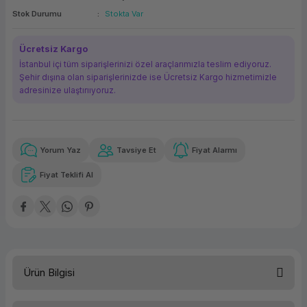
Stok Durumu
Stokta Var
ork Bileşenleri
ek
Ücretsiz Kargo
İstanbul içi tüm siparişlerinizi özel araçlarımızla teslim ediyoruz.
Şehir dışına olan siparişlerinizde ise Ücretsiz Kargo hizmetimizle
adresinize ulaştırııyoruz.
Yorum Yaz
Tavsiye Et
Fiyat Alarmı
Güvenilir Alışveriş
123,14 TL
x 12
Havalelerde
Kolay iade imkanı
Aya varan taksit
Özel indirim fırsatı
Fiyat Teklifi Al
Güvenilir Alışveriş
123,14 TL
x 12
Havalelerde
Kolay iade imkanı
Aya varan taksit
Özel indirim fırsatı
Ürün Bilgisi