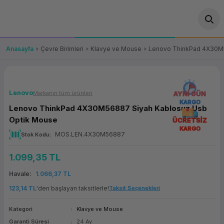
Geri Dön
Geri Dön
Geri Dön
Geri Dön
Geri Dön
Geri Dön
Geri Dön
ünler
leri
ası Çözümleri
eri
le) Ürünler
OT/VT Ürünleri
Anasayfa
Çevre Birimleri
Klavye ve Mouse
Lenovo ThinkPad 4X30M5
cı
s Ürünleri
eri
Barkod Yazıcı ve Okuyucu
hazı
ası
arı
keti
POS Terminali
Lenovo
Markanın tüm ürünleri
AYNI GÜN
KARGO
Lenovo ThinkPad 4X30M56887 Siyah Kablosuz Usb
sayar
 Kablosu
Station
ım
keti
Fiş Yazıcı
Optik Mouse
ÜCRETSİZ
KARGO
MOS.LEN.4X30M56887
Stok Kodu
sayar
akinesi
se
ve Bağlantı
şif Paketi
Self Servis Ekranı
1.099,35 TL
enleri
 (Firewall)
ma Makinesi
aklık
ve Yedekleme
Para Çekmecesi
Havale
1.066,37 TL
on
eme Makinesi
rofon
Panel PC
123,14 TL
'den başlayan taksitlerle!
Taksit Seçenekleri
Kategori
Klavye ve Mouse
ciler
Garanti Süresi
24 Ay