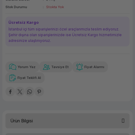
ork Bileşenleri
ek
Stok Durumu
Stokta Yok
Ücretsiz Kargo
İstanbul içi tüm siparişlerinizi özel araçlarımızla teslim ediyoruz.
Şehir dışına olan siparişlerinizde ise Ücretsiz Kargo hizmetimizle
adresinize ulaştırııyoruz.
Yorum Yaz
Tavsiye Et
Fiyat Alarmı
Güvenilir Alışveriş
463,59 TL
x 12
Havalelerde
Kolay iade imkanı
Aya varan taksit
Özel indirim fırsatı
Fiyat Teklifi Al
Güvenilir Alışveriş
463,59 TL
x 12
Havalelerde
Kolay iade imkanı
Aya varan taksit
Özel indirim fırsatı
Ürün Bilgisi