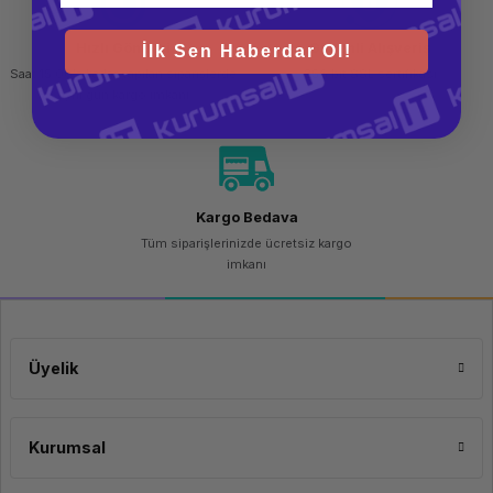
Malzeme
Hızlı Gönderi
Güvenli Alışveriş
İlk Sen Haberdar Ol!
ThinkPad sırt çantası, dayanıklı ve su geçirmez bir malzemeden üretilmiştir.
Saat 15.00'a kadar yapılan siparişlerde
256 bit SSL sertifikası
Bu, çantanızın dış etkenlere karşı dayanıklı olmasını ve içeriğinizi yağmur
aynı gün kargo imkanı
veya sıvı sıçramalarından korumasını sağlar. Ayrıca, çantanın uzun ömürlü
olmasını sağlar. Sırt çantası, uzun süreli taşıma için rahat ve ayarlanabilir
omuz askılarına sahiptir. Askıları ayarlanabilir ve dolgulu olduğundan
omuzlarınıza minimum basınç uygular. Bu özellik, günlük işe gitmek veya
seyahat etmek için idealdir.
Kargo Bedava
Tüm siparişlerinizde ücretsiz kargo
imkanı
Ergonomik Tasarım ve Hafiflik
Üyelik
ThinkPad sırt çantası, ergonomik tasarımı ve hafif yapısıyla kullanıcılar için
konfor sağlar. Çanta, ağırlığı dengeli bir şekilde dağıtarak sırtınıza minimum
Kurumsal
yük bindirir. Bu sayede, uzun süreli taşıma sırasında rahatlık ve konfor
sağlar. Lenovo ThinkPad sırt çantası, şık ve profesyonel bir görünüme
sahiptir. Siyah renkli dış yüzeyi, her ortama kolayca uyum sağlar ve sade bir