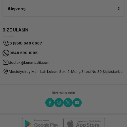
zarafet sunar. Bu özellik, iş toplantılarından günlük kullanıma kadar her
ortamda profesyonel bir görünüm sunar.
Alışveriş
BİZE ULAŞIN
0 (850) 640 0607
0549 590 1095
destek@kurumsalit.com
Mecidiyeköy Mah. Lati Lokum Sok. 2. Meriç Sitesi No:30 Şişli/İstanbul
Bizi takip edin