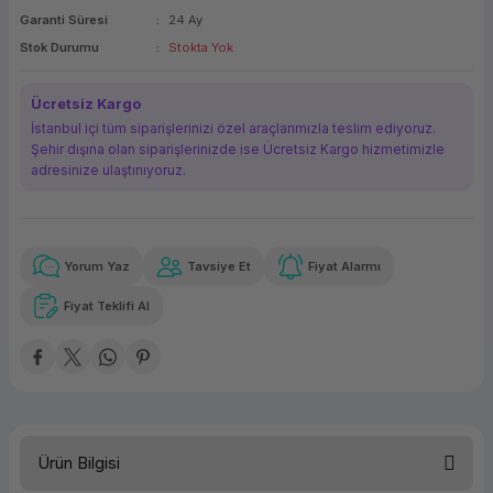
Garanti Süresi
24 Ay
ork Bileşenleri
ek
Stok Durumu
Stokta Yok
Ücretsiz Kargo
İstanbul içi tüm siparişlerinizi özel araçlarımızla teslim ediyoruz.
Şehir dışına olan siparişlerinizde ise Ücretsiz Kargo hizmetimizle
adresinize ulaştırııyoruz.
Yorum Yaz
Tavsiye Et
Fiyat Alarmı
Güvenilir Alışveriş
6.899,52 TL
x 12
Havalelerde
Kolay iade imkanı
Aya varan taksit
Özel indirim fırsatı
Fiyat Teklifi Al
Güvenilir Alışveriş
6.899,52 TL
x 12
Havalelerde
Kolay iade imkanı
Aya varan taksit
Özel indirim fırsatı
Ürün Bilgisi