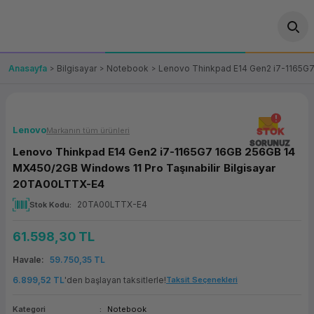
Geri Dön
Geri Dön
Geri Dön
Geri Dön
Geri Dön
Geri Dön
Geri Dön
ünler
leri
ası Çözümleri
eri
le) Ürünler
OT/VT Ürünleri
Anasayfa
Bilgisayar
Notebook
Lenovo Thinkpad E14 Gen2 i7-1165G7
cı
s Ürünleri
eri
Barkod Yazıcı ve Okuyucu
hazı
ası
arı
keti
POS Terminali
Lenovo
Markanın tüm ürünleri
STOK
SORUNUZ
Lenovo Thinkpad E14 Gen2 i7-1165G7 16GB 256GB 14
sayar
 Kablosu
Station
ım
keti
Fiş Yazıcı
MX450/2GB Windows 11 Pro Taşınabilir Bilgisayar
20TA00LTTX-E4
sayar
akinesi
se
ve Bağlantı
şif Paketi
Self Servis Ekranı
20TA00LTTX-E4
Stok Kodu
enleri
 (Firewall)
ma Makinesi
aklık
ve Yedekleme
Para Çekmecesi
61.598,30 TL
Havale
59.750,35 TL
on
eme Makinesi
rofon
Panel PC
6.899,52 TL
'den başlayan taksitlerle!
Taksit Seçenekleri
ciler
Kategori
Notebook