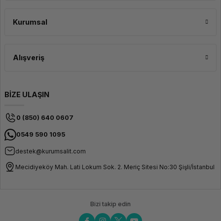
ThinkPad E14 Gen 2, kullanıcıların harici cihazlarını bağlamalarını
Ekran Kartı Modeli
NVIDIA®
sağlayan çeşitli bağlantı noktalarına sahiptir. USB-C, USB-A, HDMI ve
GeForce®
Kurumsal
Ethernet gibi bağlantı seçenekleri sunar. Kablosuz bağlantı için Wi-Fi ve
MX450
Bluetooth teknolojilerini destekler. Bu da kullanıcılara hızlı veri aktarımı ve
güvenilir bağlantı imkanı sağlar.
Dahili Web Kamerası
HD 720p
+ IR with
Privacy
Alışveriş
Shutter
Mikrofon
2x, Array
Adaptör
Entegre
BİZE ULAŞIN
45Wh
Güç Adaptörü
65W
0 (850) 640 0607
USB-C
(3 pimli)
0549 590 1095
Güvenlik Çipi
Donanım
yazılımı
destek@kurumsalit.com
TPM 2.0
Mecidiyeköy Mah. Lati Lokum Sok. 2. Meriç Sitesi No:30 Şişli/İstanbul
Dizayn
Ekran Boyutu
14"
Bizi takip edin
Ekran Özellikleri
FHD
(1920x1080)