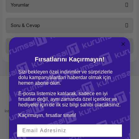
Yorumlar
Soru & Cevap
Bu ürüne ilk yorumu siz yapın!
Taksit Seçenekleri
Yorum Yaz
Ürün hakkında henüz soru sorulmamış.
Fırsatlarını Kaçırmayın!
Soru Sor
Sizi bekleyen özel indirimler ve sürprizlerle
dolu kampanyalardan haberdar olmak için
hemen abone olun.
E-posta listemize katılarak, sadece en iyi
fırsatları değil, aynı zamanda özel içerikler ve
Mağazadan Teslimat
İade ve Değişim
hediyeler için de ilk siz bilgi sahibi olacaksınız.
İnternetten sipariş et ve mağazadan
Kolay iade ve değişim imkanı
Kaçırmayın, fırsatlar sınırlı!
teslim al