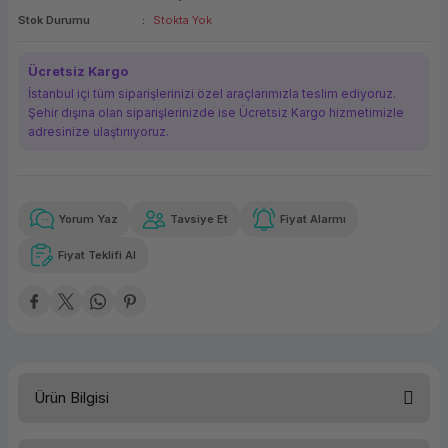
Stok Durumu
Stokta Yok
ork Bileşenleri
ek
Ücretsiz Kargo
İstanbul içi tüm siparişlerinizi özel araçlarımızla teslim ediyoruz.
Şehir dışına olan siparişlerinizde ise Ücretsiz Kargo hizmetimizle
adresinize ulaştırııyoruz.
Yorum Yaz
Tavsiye Et
Fiyat Alarmı
Güvenilir Alışveriş
4.516,08 TL
x 12
Havalelerde
Kolay iade imkanı
Aya varan taksit
Özel indirim fırsatı
Fiyat Teklifi Al
Güvenilir Alışveriş
4.516,08 TL
x 12
Havalelerde
Kolay iade imkanı
Aya varan taksit
Özel indirim fırsatı
Ürün Bilgisi
Lenovo ThinkPad E14 G5 21JK00C3TX i5-1335U 16GB 512GB DOS 14''