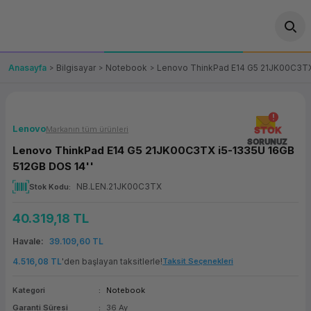
Geri Dön
Geri Dön
Geri Dön
Geri Dön
Geri Dön
Geri Dön
Geri Dön
ünler
leri
ası Çözümleri
eri
le) Ürünler
OT/VT Ürünleri
Anasayfa
Bilgisayar
Notebook
Lenovo ThinkPad E14 G5 21JK00C3TX
cı
s Ürünleri
eri
Barkod Yazıcı ve Okuyucu
hazı
ası
arı
keti
POS Terminali
Lenovo
Markanın tüm ürünleri
STOK
SORUNUZ
Lenovo ThinkPad E14 G5 21JK00C3TX i5-1335U 16GB
sayar
 Kablosu
Station
ım
keti
Fiş Yazıcı
512GB DOS 14''
NB.LEN.21JK00C3TX
Stok Kodu
sayar
akinesi
se
ve Bağlantı
şif Paketi
Self Servis Ekranı
40.319,18 TL
enleri
 (Firewall)
ma Makinesi
aklık
ve Yedekleme
Para Çekmecesi
Havale
39.109,60 TL
on
eme Makinesi
rofon
Panel PC
4.516,08 TL
'den başlayan taksitlerle!
Taksit Seçenekleri
Kategori
Notebook
ciler
Garanti Süresi
36 Ay