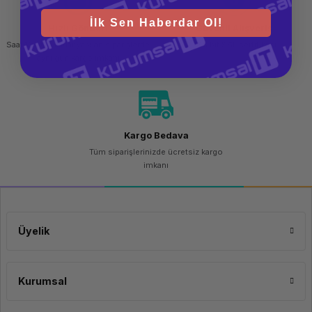
İlk Sen Haberdar Ol!
Hızlı Gönderi
Güvenli Alışveriş
Saat 15.00'a kadar yapılan siparişlerde
256 bit SSL sertifikası
aynı gün kargo imkanı
Kargo Bedava
Tüm siparişlerinizde ücretsiz kargo
imkanı
Üyelik
Kurumsal