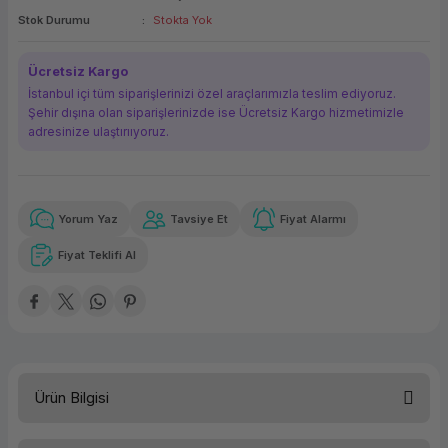
Stok Durumu
Stokta Yok
ork Bileşenleri
ek
Ücretsiz Kargo
İstanbul içi tüm siparişlerinizi özel araçlarımızla teslim ediyoruz.
Şehir dışına olan siparişlerinizde ise Ücretsiz Kargo hizmetimizle
adresinize ulaştırııyoruz.
Yorum Yaz
Tavsiye Et
Fiyat Alarmı
Güvenilir Alışveriş
8.443,67 TL
x 12
Havalelerde
Kolay iade imkanı
Aya varan taksit
Özel indirim fırsatı
Fiyat Teklifi Al
Güvenilir Alışveriş
8.443,67 TL
x 12
Havalelerde
Kolay iade imkanı
Aya varan taksit
Özel indirim fırsatı
Ürün Bilgisi