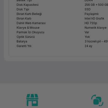
Bellek Tipi
DDR4
Disk Kapasitesi
256 GB + 500 G
Disk Tipi
SSD
Ekran Kartı Belleği
Paylaşımlı
Ekran Kartı
Intel hD Grafik
Dahili Web Kamerası
HD 720p
Klavye & Mouse
Numerik klavye
Parmak İzi Okuyucu
Var
Optik Sürücü
Yok
Batarya
3 hücreli pil - 4
Garanti Yılı
24 ay