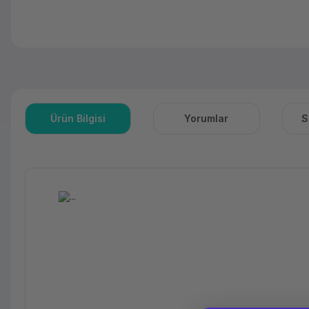
Ürün Bilgisi
Yorumlar
S