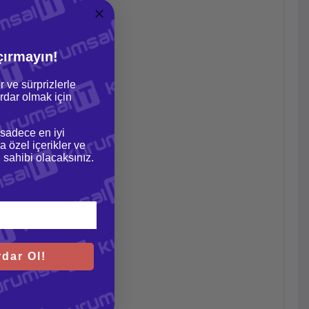
çırmayın!
r ve sürprizlerle
dar olmak için
 sadece en iyi
a özel içerikler ve
gi sahibi olacaksınız.
k sohbet etmeyi kolaylaştıran
 mikrofonlu gürültü azaltan
zu ortadan kaldıran 13 saate
dar Ol!
e seyahatler de ofisinizde
rformans sağlar. Şuana kadar
ilmiş bağlantı merkezleri ve
ı dayanıklı klavye ile güvenli