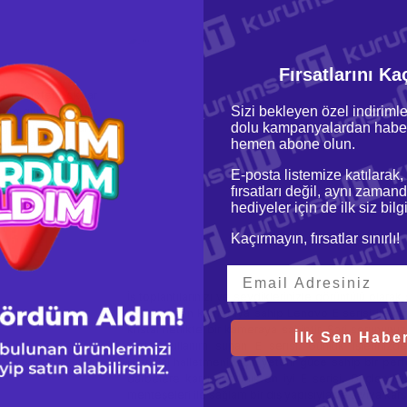
Fırsatlarını Ka
erisi notebook lar
Sizi bekleyen özel indirimle
üm gün çalışabilir.
dolu kampanyalardan haber
a gözlerinizde daha
hemen abone olun.
aha canlı bir ekran
nlük çalışmalarda
E-posta listemize katılarak,
ndirilmiş arkadan
fırsatları değil, aynı zamand
hediyeler için de ilk siz bil
Kaçırmayın, fırsatlar sınırlı!
İş toplantılarınızı ve sevdiklerinizle görüntülü olara
720p HD ön kameraya sahip Lenovo E serisi ile çift
kristal netlikte bir kameraya sahiptir. Şarj sorununu
İlk Sen Haber
kadar kullanım sunan E serisi. Günlük işlerinizd
işlerinizi halletmeniz için yeterli güce sahip bir pe
darbelere karşı yapılmış en iyi E serisi. Güçlendir
menteşeleri ile sağlam bir dış yapısıyla ve sıvıya karş