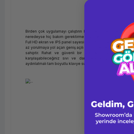
Birden çok uygulamayı çalıştırın Hızlı ve Güvenli Lenovo E s
neredeyse hiç bakım gerektirmez. Saniyeler içinde açılır ve t
Full HD ekran ve IPS panel sayesinde uzun süreli çalışmalard
az yorulmaya yol açan geniş açılı görüntüleme özelliğine ve d
sahiptir. Rahat ve güvenli bir şekilde çalışmanız için gü
karşılaşabileceğiniz sıvı ve darbelere karşı ekstra güçle
aydınlatmalı tam boyutlu klavye sunulmaktadır.