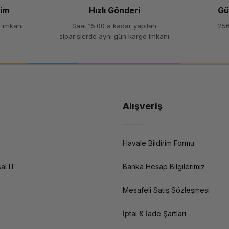
şim
Hızlı Gönderi
Gü
 imkanı
Saat 15.00'a kadar yapılan
256
siparişlerde aynı gün kargo imkanı
Alışveriş
Havale Bildirim Formu
al IT
Banka Hesap Bilgilerimiz
Mesafeli Satış Sözleşmesi
İptal & İade Şartları