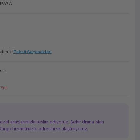
04KWW
tlerle!
Taksit Seçenekleri
ook
 Yok
i özel araçlarımızla teslim ediyoruz. Şehir dışına olan
Kargo hizmetimizle adresinize ulaştırııyoruz.