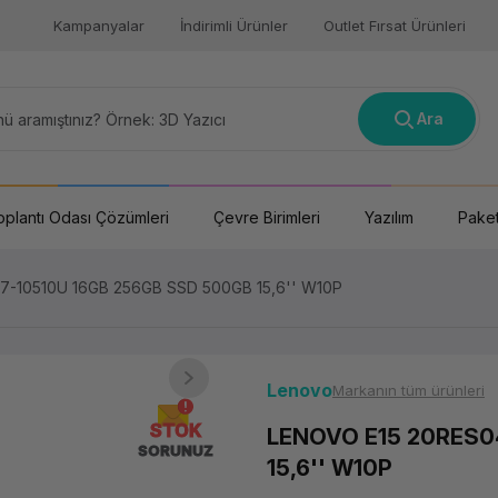
Kampanyalar
İndirimli Ürünler
Outlet Fırsat Ürünleri
Ara
oplantı Odası Çözümleri
Çevre Birimleri
Yazılım
Paket
-10510U 16GB 256GB SSD 500GB 15,6'' W10P
Lenovo
Markanın tüm ürünleri
STOK
LENOVO E15 20RES0
SORUNUZ
15,6'' W10P