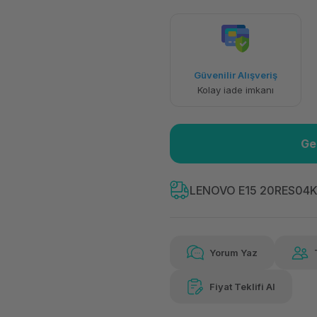
Havalelerde
Güvenilir Alışveriş
Özel indirim fırsatı
Kolay iade imkanı
Ge
LENOVO E15 20RES04K
Yorum Yaz
Fiyat Teklifi Al