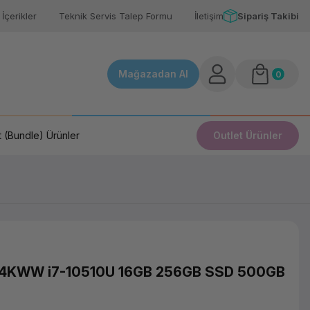
İçerikler
Teknik Servis Talep Formu
İletişim
Sipariş Takibi
Mağazadan Al
0
 (Bundle) Ürünler
Outlet Ürünler
4KWW i7-10510U 16GB 256GB SSD 500GB