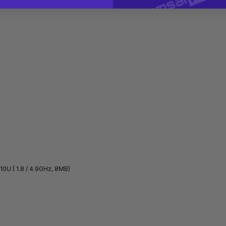
kullanım sunmaktadır. 75 cm den düşürülme testlerind
510U ( 1.8 / 4.9GHz, 8MB)