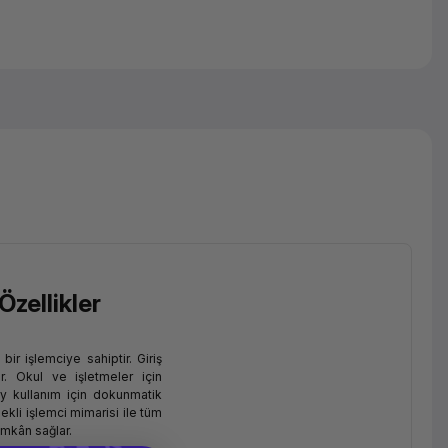
Özellikler
bir işlemciye sahiptir. Giriş
r. Okul ve işletmeler için
ay kullanım için dokunmatik
kli işlemci mimarisi ile tüm
imkân sağlar.