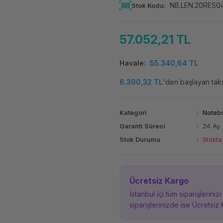
NB.LEN.20RES
Stok Kodu
57.052,21 TL
Havale
55.340,64 TL
6.390,32 TL
'den başlayan taksi
Kategori
Noteb
Garanti Süresi
24 Ay
Stok Durumu
Stokta
Ücretsiz Kargo
İstanbul içi tüm siparişleriniz
siparişlerinizde ise Ücretsiz 