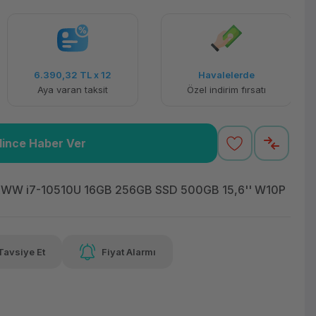
6.390,32 TL
x 12
Havalelerde
Aya varan taksit
Özel indirim fırsatı
lince Haber Ver
WW i7-10510U 16GB 256GB SSD 500GB 15,6'' W10P
Tavsiye Et
Fiyat Alarmı