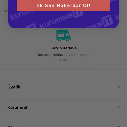
Hızlı Gönderi
Güvenli Alışveriş
İlk Sen Haberdar Ol!
Saat 15.00'a kadar yapılan siparişlerde
256 bit SSL sertifikası
aynı gün kargo imkanı
Kargo Bedava
Tüm siparişlerinizde ücretsiz kargo
imkanı
Üyelik
Kurumsal