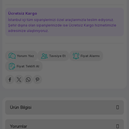
ork Bileşenleri
ek
Ücretsiz Kargo
İstanbul içi tüm siparişlerinizi özel araçlarımızla teslim ediyoruz.
Şehir dışına olan siparişlerinizde ise Ücretsiz Kargo hizmetimizle
adresinize ulaştırııyoruz.
Yorum Yaz
Tavsiye Et
Fiyat Alarmı
Güvenilir Alışveriş
255,87 TL
x 12
Havalelerde
Kolay iade imkanı
Aya varan taksit
Özel indirim fırsatı
Fiyat Teklifi Al
Güvenilir Alışveriş
255,87 TL
x 12
Havalelerde
Kolay iade imkanı
Aya varan taksit
Özel indirim fırsatı
Ürün Bilgisi
Yorumlar