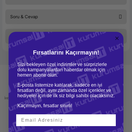
Soru & Cevap
Bu ürüne ilk yorumu siz yapın!
Taksit Seçenekleri
Yorum Yaz
Ürün hakkında henüz soru sorulmamış.
Fırsatlarını Kaçırmayın!
Soru Sor
Sizi bekleyen özel indirimler ve sürprizlerle
dolu kampanyalardan haberdar olmak için
hemen abone olun.
E-posta listemize katılarak, sadece en iyi
fırsatları değil, aynı zamanda özel içerikler ve
Mağazadan Teslimat
İade ve Değişim
hediyeler için de ilk siz bilgi sahibi olacaksınız.
İnternetten sipariş et ve mağazadan
Kolay iade ve değişim imkanı
teslim al
Kaçırmayın, fırsatlar sınırlı!