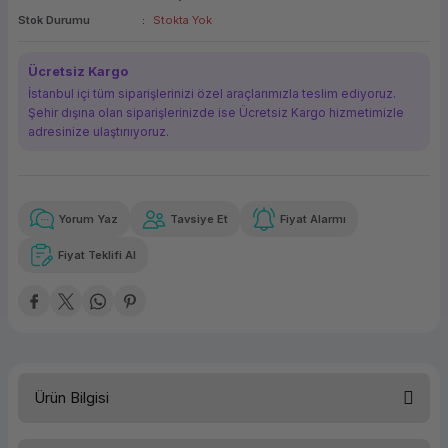
Stok Durumu
Stokta Yok
ork Bileşenleri
ek
Ücretsiz Kargo
İstanbul içi tüm siparişlerinizi özel araçlarımızla teslim ediyoruz.
Şehir dışına olan siparişlerinizde ise Ücretsiz Kargo hizmetimizle
adresinize ulaştırııyoruz.
Yorum Yaz
Tavsiye Et
Fiyat Alarmı
Güvenilir Alışveriş
11.833,93 TL
x 12
Havalelerde
Kolay iade imkanı
Aya varan taksit
Özel indirim fırsatı
Fiyat Teklifi Al
Güvenilir Alışveriş
11.833,93 TL
x 12
Havalelerde
Kolay iade imkanı
Aya varan taksit
Özel indirim fırsatı
Ürün Bilgisi