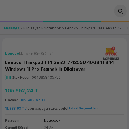
Geri Dön
Geri Dön
Geri Dön
Geri Dön
Geri Dön
Geri Dön
Geri Dön
ünler
leri
ası Çözümleri
eri
le) Ürünler
OT/VT Ürünleri
Anasayfa
Bilgisayar
Notebook
Lenovo Thinkpad T14 Gen3 i7-1255U 4
cı
s Ürünleri
eri
Barkod Yazıcı ve Okuyucu
hazı
ası
arı
keti
POS Terminali
Lenovo
Markanın tüm ürünleri
STOK
SORUNUZ
Lenovo Thinkpad T14 Gen3 i7-1255U 40GB 1TB 14
sayar
 Kablosu
Station
ım
keti
Fiş Yazıcı
Windows 11 Pro Taşınabilir Bilgisayar
0648859405753
Stok Kodu
sayar
akinesi
se
ve Bağlantı
şif Paketi
Self Servis Ekranı
105.652,24 TL
enleri
 (Firewall)
ma Makinesi
aklık
ve Yedekleme
Para Çekmecesi
Havale
102.482,67 TL
on
eme Makinesi
rofon
Panel PC
11.833,93 TL
'den başlayan taksitlerle!
Taksit Seçenekleri
Kategori
Notebook
ciler
Garanti Süresi
36 Ay