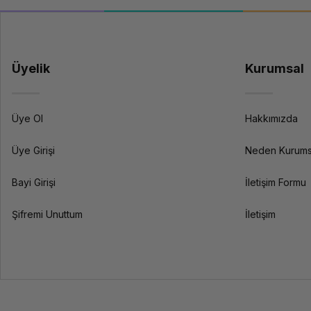
Bellek Kapasitesi
Üyelik
Kurumsal
Bellek Yuva Sayısı
Üye Ol
Hakkımızda
Üye Girişi
Neden Kurums
Bayi Girişi
İletişim Formu
Max.Bellek Kapasitesi
Şifremi Unuttum
İletişim
Bellek Tipi
Disk Kapasitesi
Disk Tipi