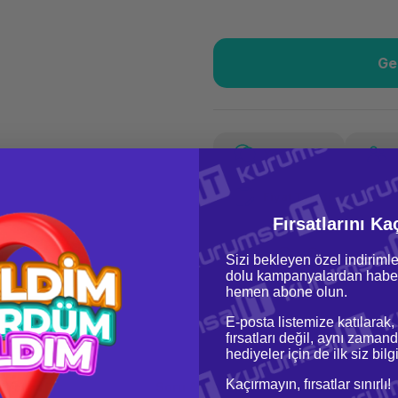
Ge
Güvenilir Alışveriş
11.6
Kolay iade imkanı
Aya 
Yorum Yaz
Fiyat Teklifi Al
Güvenilir Alışveriş
11.6
Fırsatlarını Ka
Kolay iade imkanı
Aya 
Sizi bekleyen özel indirimle
dolu kampanyalardan haber
hemen abone olun.
E-posta listemize katılarak,
fırsatları değil, aynı zamand
hediyeler için de ilk siz bil
Kaçırmayın, fırsatlar sınırlı!
Yorumlar
Soru & Cevap
Taksit Seçenek