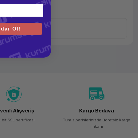
dar Ol!
Notenook
Lenovo
ThinkPad
T14 Gen
3
venli Alışveriş
Kargo Bedava
Intel Core
 bit SSL sertifikası
Tüm siparişlerinizde ücretsiz kargo
i7
imkanı
Core i7-