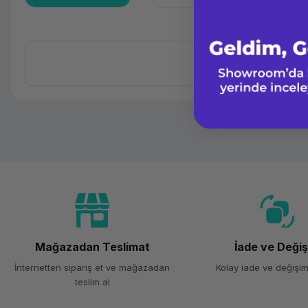
Ürün Ailesi
Kategori
Marka
Model
Performans
Mağazadan Teslimat
İade ve Deği
İşlemci Tipi
İnternetten sipariş et ve mağazadan
Kolay iade ve değişim
teslim al
İşlemci