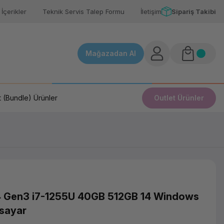
İçerikler
Teknik Servis Talep Formu
İletişim
Sipariş Takibi
Mağazadan Al
 (Bundle) Ürünler
Outlet Ürünler
4 Gen3 i7-1255U 40GB 512GB 14 Windows
isayar