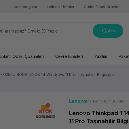
Kampanyalar
İndirimli Ürünler
Outlet Fırsat Ürünleri
Ara
oplantı Odası Çözümleri
Çevre Birimleri
Yazılım
Paket
-1255U 40GB 512GB 14 Windows 11 Pro Taşınabilir Bilgisayar
Lenovo
Markanın tüm ürünleri
STOK
Lenovo Thinkpad T1
SORUNUZ
11 Pro Taşınabilir Bilg