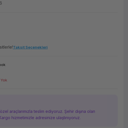
6
itlerle!
Taksit Seçenekleri
ook
 Yok
i özel araçlarımızla teslim ediyoruz. Şehir dışına olan
Kargo hizmetimizle adresinize ulaştırııyoruz.