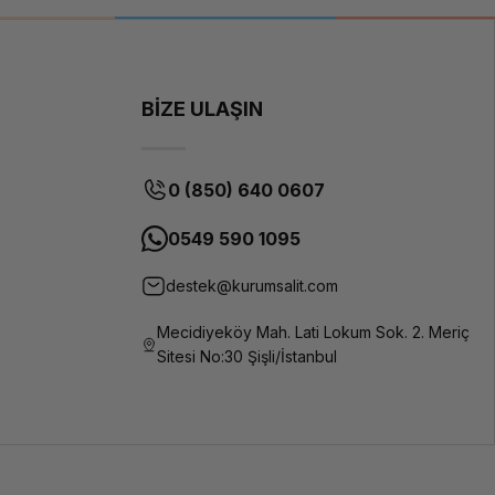
1255U
40 GB (8
GB lehimli +
32 GB SO-
BİZE ULAŞIN
DIMM)
Ana kartına
lehimlenmiş
bir bellek,
0 (850) 640 0607
bir DDR4
SO-DIMM
0549 590 1095
yuvası, çift
kanal
uyumlu
destek@kurumsalit.com
40 GB
Mecidiyeköy Mah. Lati Lokum Sok. 2. Meriç
SO-DIMM
Sitesi No:30 Şişli/İstanbul
DDR4-
3200
512 GB
M.2 2280
PCIe 4.0x4