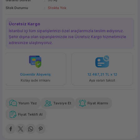
Garanti Süresi
36 Ay
ork Bileşenleri
ek
Stok Durumu
Stokta Yok
Ücretsiz Kargo
İstanbul içi tüm siparişlerinizi özel araçlarımızla teslim ediyoruz.
Şehir dışına olan siparişlerinizde ise Ücretsiz Kargo hizmetimizle
adresinize ulaştırııyoruz.
şveriş
12.467,21 TL
x 12
Havalelerde
imkanı
Aya varan taksit
Özel indirim fırs
Yorum Yaz
Tavsiye Et
Fiyat Alarmı
Fiyat Teklifi Al