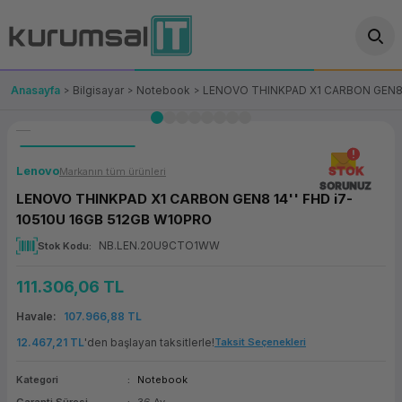
Geri Dön
Geri Dön
Geri Dön
Geri Dön
Geri Dön
Geri Dön
Geri Dön
ünler
leri
ası Çözümleri
eri
le) Ürünler
OT/VT Ürünleri
Anasayfa
Bilgisayar
Notebook
LENOVO THINKPAD X1 CARBON GEN8 1
cı
s Ürünleri
eri
Barkod Yazıcı ve Okuyucu
hazı
ası
arı
keti
POS Terminali
Lenovo
STOK
Markanın tüm ürünleri
SORUNUZ
LENOVO THINKPAD X1 CARBON GEN8 14'' FHD i7-
sayar
 Kablosu
Station
ım
keti
Fiş Yazıcı
10510U 16GB 512GB W10PRO
NB.LEN.20U9CTO1WW
Stok Kodu
sayar
akinesi
se
ve Bağlantı
şif Paketi
Self Servis Ekranı
111.306,06 TL
enleri
 (Firewall)
ma Makinesi
aklık
ve Yedekleme
Para Çekmecesi
Havale
107.966,88 TL
on
eme Makinesi
rofon
Panel PC
12.467,21 TL
'den başlayan taksitlerle!
Taksit Seçenekleri
ciler
Kategori
Notebook