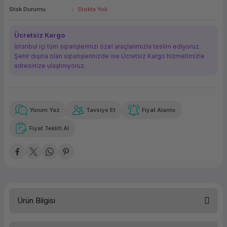
Stok Durumu
Stokta Yok
ork Bileşenleri
ek
Ücretsiz Kargo
İstanbul içi tüm siparişlerinizi özel araçlarımızla teslim ediyoruz.
Şehir dışına olan siparişlerinizde ise Ücretsiz Kargo hizmetimizle
adresinize ulaştırııyoruz.
Yorum Yaz
Tavsiye Et
Fiyat Alarmı
Güvenilir Alışveriş
13.113,28 TL
x 12
Havalelerde
Kolay iade imkanı
Aya varan taksit
Özel indirim fırsatı
Fiyat Teklifi Al
Güvenilir Alışveriş
13.113,28 TL
x 12
Havalelerde
Kolay iade imkanı
Aya varan taksit
Özel indirim fırsatı
Ürün Bilgisi