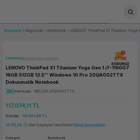
Geri Dön
Geri Dön
Geri Dön
Geri Dön
Geri Dön
Geri Dön
Geri Dön
ünler
leri
ası Çözümleri
eri
le) Ürünler
OT/VT Ürünleri
Anasayfa
Bilgisayar
Notebook
LENOVO ThinkPad X1 Titanium Yoga 
cı
s Ürünleri
eri
Barkod Yazıcı ve Okuyucu
hazı
ası
arı
keti
POS Terminali
Lenovo
Markanın tüm ürünleri
STOK
SORUNUZ
LENOVO ThinkPad X1 Titanium Yoga Gen 1 i7-1160G7
sayar
 Kablosu
Station
ım
keti
Fiş Yazıcı
16GB 512GB 13.5'' Windows 10 Pro 20QA002TTX
Dokunmatik Notebook
sayar
akinesi
se
ve Bağlantı
şif Paketi
Self Servis Ekranı
NB.LEN.20QA002TTX
Stok Kodu
enleri
 (Firewall)
ma Makinesi
aklık
ve Yedekleme
Para Çekmecesi
117.074,11 TL
Havale
113.561,88 TL
on
eme Makinesi
rofon
Panel PC
13.113,28 TL
'den başlayan taksitlerle!
Taksit Seçenekleri
ciler
Kategori
Notebook