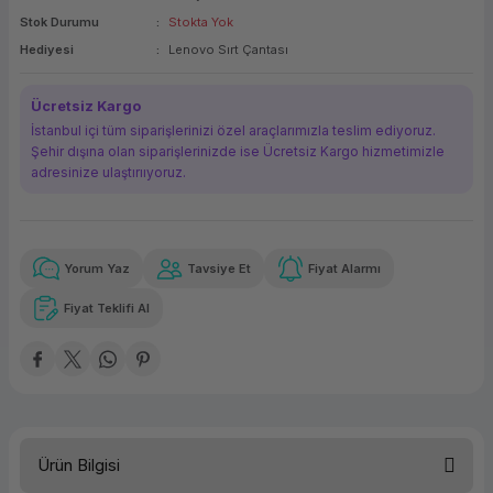
Stok Durumu
Stokta Yok
ork Bileşenleri
ek
Hediyesi
Lenovo Sırt Çantası
Ücretsiz Kargo
İstanbul içi tüm siparişlerinizi özel araçlarımızla teslim ediyoruz.
Şehir dışına olan siparişlerinizde ise Ücretsiz Kargo hizmetimizle
adresinize ulaştırııyoruz.
Yorum Yaz
Tavsiye Et
Fiyat Alarmı
Güvenilir Alışveriş
14.712,46 TL
x 12
Havalelerde
Kolay iade imkanı
Aya varan taksit
Özel indirim fırsatı
Fiyat Teklifi Al
Güvenilir Alışveriş
14.712,46 TL
x 12
Havalelerde
Kolay iade imkanı
Aya varan taksit
Özel indirim fırsatı
Ürün Bilgisi