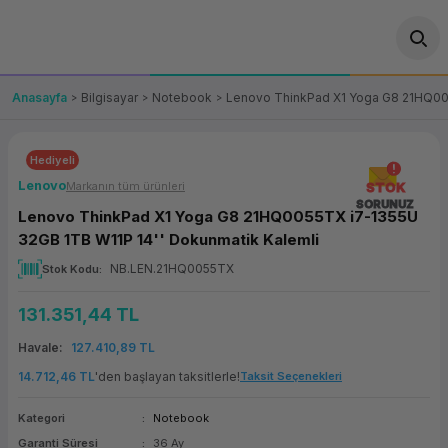
Geri Dön
Geri Dön
Geri Dön
Geri Dön
Geri Dön
Geri Dön
Geri Dön
ünler
leri
ası Çözümleri
eri
le) Ürünler
OT/VT Ürünleri
Anasayfa
Bilgisayar
Notebook
Lenovo ThinkPad X1 Yoga G8 21HQ005
cı
s Ürünleri
eri
Barkod Yazıcı ve Okuyucu
Hediyeli
hazı
ası
arı
keti
POS Terminali
Lenovo
Markanın tüm ürünleri
STOK
SORUNUZ
Lenovo ThinkPad X1 Yoga G8 21HQ0055TX i7-1355U
sayar
 Kablosu
Station
ım
keti
Fiş Yazıcı
32GB 1TB W11P 14'' Dokunmatik Kalemli
NB.LEN.21HQ0055TX
Stok Kodu
sayar
akinesi
se
ve Bağlantı
şif Paketi
Self Servis Ekranı
131.351,44 TL
enleri
 (Firewall)
ma Makinesi
aklık
ve Yedekleme
Para Çekmecesi
Havale
127.410,89 TL
on
eme Makinesi
rofon
Panel PC
14.712,46 TL
'den başlayan taksitlerle!
Taksit Seçenekleri
Kategori
Notebook
ciler
Garanti Süresi
36 Ay