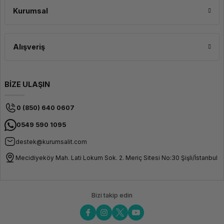
Parmak İzi
Kurumsal
Okuyucu,
Arka
Aydınlatmalı
Dahili ve Harici Bağlantı
Klavye, MIL-
STD-810H
Alışveriş
Dayanıklılık
Seçenekleri: Çok Yönlü
Sertifikası
Kullanım
BİZE ULAŞIN
ThinkPad X1 Yoga G8, geniş bağlantı noktaları ve kablosuz iletişim özellikleri
ile kullanıcıların çok yönlü bir deneyim yaşamasına olanak tanır. Dahili ve
harici bağlantı noktaları sayesinde çevre birimlerinizi sorunsuzca
0 (850) 640 0607
bağlayabilir, kablosuz ağlar üzerinden hızlı veri transferi yapabilir ve iş
süreçlerinizi kolaylaştırabilirsiniz.
0549 590 1095
destek@kurumsalit.com
Mecidiyeköy Mah. Lati Lokum Sok. 2. Meriç Sitesi No:30 Şişli/İstanbul
Bizi takip edin