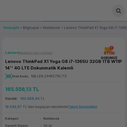
Geri Dön
Geri Dön
Geri Dön
Geri Dön
Geri Dön
Geri Dön
Geri Dön
ünler
leri
ası Çözümleri
eri
le) Ürünler
OT/VT Ürünleri
Anasayfa
Bilgisayar
Notebook
Lenovo ThinkPad X1 Yoga G8 i7-1365
cı
s Ürünleri
eri
Barkod Yazıcı ve Okuyucu
hazı
ası
arı
keti
POS Terminali
Lenovo
Markanın tüm ürünleri
STOK
SORUNUZ
Lenovo ThinkPad X1 Yoga G8 i7-1365U 32GB 1TB W11P
sayar
 Kablosu
Station
ım
keti
Fiş Yazıcı
14'' 4G LTE Dokunmatik Kalemli
NB.LEN.21HRS79CTX
Stok Kodu
sayar
akinesi
se
ve Bağlantı
şif Paketi
Self Servis Ekranı
165.556,13 TL
enleri
 (Firewall)
ma Makinesi
aklık
ve Yedekleme
Para Çekmecesi
Havale
160.589,44 TL
on
eme Makinesi
rofon
Panel PC
18.543,67 TL
'den başlayan taksitlerle!
Taksit Seçenekleri
Kategori
Notebook
ciler
Garanti Süresi
36 Ay