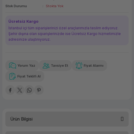
Stok Durumu
Stokta Yok
ork Bileşenleri
ek
Ücretsiz Kargo
İstanbul içi tüm siparişlerinizi özel araçlarımızla teslim ediyoruz.
Şehir dışına olan siparişlerinizde ise Ücretsiz Kargo hizmetimizle
adresinize ulaştırııyoruz.
Yorum Yaz
Tavsiye Et
Fiyat Alarmı
Güvenilir Alışveriş
18.543,67 TL
x 12
Havalelerde
Kolay iade imkanı
Aya varan taksit
Özel indirim fırsatı
Fiyat Teklifi Al
Güvenilir Alışveriş
18.543,67 TL
x 12
Havalelerde
Kolay iade imkanı
Aya varan taksit
Özel indirim fırsatı
Ürün Bilgisi