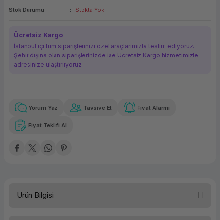
Stok Durumu
Stokta Yok
ork Bileşenleri
ek
Ücretsiz Kargo
İstanbul içi tüm siparişlerinizi özel araçlarımızla teslim ediyoruz.
Şehir dışına olan siparişlerinizde ise Ücretsiz Kargo hizmetimizle
adresinize ulaştırııyoruz.
Yorum Yaz
Tavsiye Et
Fiyat Alarmı
Güvenilir Alışveriş
19.176,71 TL
x 12
Havalelerde
Kolay iade imkanı
Aya varan taksit
Özel indirim fırsatı
Fiyat Teklifi Al
Güvenilir Alışveriş
19.176,71 TL
x 12
Havalelerde
Kolay iade imkanı
Aya varan taksit
Özel indirim fırsatı
Ürün Bilgisi