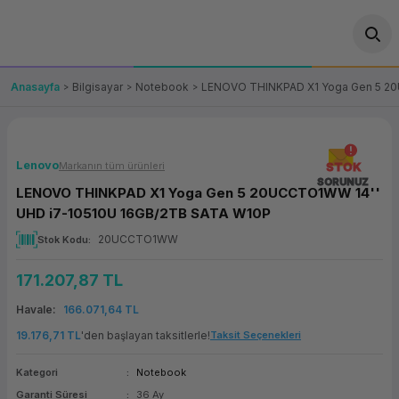
Geri Dön
Geri Dön
Geri Dön
Geri Dön
Geri Dön
Geri Dön
Geri Dön
ünler
leri
ası Çözümleri
eri
le) Ürünler
OT/VT Ürünleri
Anasayfa
Bilgisayar
Notebook
LENOVO THINKPAD X1 Yoga Gen 5 20
cı
s Ürünleri
eri
Barkod Yazıcı ve Okuyucu
hazı
ası
arı
keti
POS Terminali
Lenovo
Markanın tüm ürünleri
STOK
SORUNUZ
LENOVO THINKPAD X1 Yoga Gen 5 20UCCTO1WW 14''
sayar
 Kablosu
Station
ım
keti
Fiş Yazıcı
UHD i7-10510U 16GB/2TB SATA W10P
20UCCTO1WW
Stok Kodu
sayar
akinesi
se
ve Bağlantı
şif Paketi
Self Servis Ekranı
171.207,87 TL
enleri
 (Firewall)
ma Makinesi
aklık
ve Yedekleme
Para Çekmecesi
Havale
166.071,64 TL
on
eme Makinesi
rofon
Panel PC
19.176,71 TL
'den başlayan taksitlerle!
Taksit Seçenekleri
Kategori
Notebook
ciler
Garanti Süresi
36 Ay