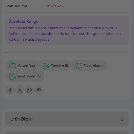
Stok Durumu
Stokta Yok
ork Bileşenleri
ek
Ücretsiz Kargo
İstanbul içi tüm siparişlerinizi özel araçlarımızla teslim ediyoruz.
Şehir dışına olan siparişlerinizde ise Ücretsiz Kargo hizmetimizle
adresinize ulaştırııyoruz.
Yorum Yaz
Tavsiye Et
Fiyat Alarmı
Güvenilir Alışveriş
10.228,35 TL
x 12
Havalelerde
Kolay iade imkanı
Aya varan taksit
Özel indirim fırsatı
Fiyat Teklifi Al
Güvenilir Alışveriş
10.228,35 TL
x 12
Havalelerde
Kolay iade imkanı
Aya varan taksit
Özel indirim fırsatı
Ürün Bilgisi