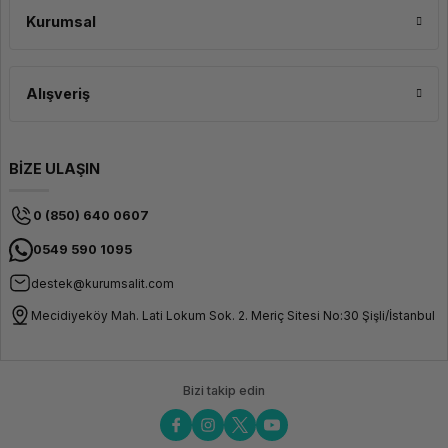
İnteraktif Ekran Deneyimi ve
Rear World
Kurumsal
Dayanıklı Tasarım
Facing
8.0MP
Ses Çıkışı
Yüksek
12.3 inç boyutundaki dokunmatik ekran, Full HD çözünürlüğü ile net ve
Tanımlı
canlı görüntüler sunar. Bu ekran, tablet modunda interaktif deneyimleri
Alışveriş
(HD) Ses,
zenginleştirirken, dizüstü modunda üretkenlik gereksinimlerini karşılamak
Realtek
için kullanışlıdır. Lenovo'nun tipik dayanıklılığı ve ThinkPad serisine özgü
ALC3287
özellikler, bu modeli uzun ömürlü bir seçenek haline getirerek günlük
codec
kullanımda sağlam bir performans sunar.
bileşeni
BİZE ULAŞIN
Hoparlör
Stereo
speakers,
0 (850) 640 0607
Realtek
ALC3306-
0549 590 1095
GRT codec,
1W x2,
Dolby
destek@kurumsalit.com
Audio
Mecidiyeköy Mah. Lati Lokum Sok. 2. Meriç Sitesi No:30 Şişli/İstanbul
Adaptör
65W USB-
C Slim (3-
pin)
Bizi takip edin
Dizayn
Ekran Boyutu
12.3"