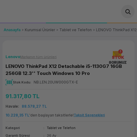
Geri Dön
Geri Dön
Geri Dön
Geri Dön
Geri Dön
Geri Dön
Geri Dön
ünler
leri
ası Çözümleri
eri
le) Ürünler
OT/VT Ürünleri
Anasayfa
Kurumsal Ürünler
Tablet ve Telefon
LENOVO ThinkPad X12 
cı
s Ürünleri
eri
Barkod Yazıcı ve Okuyucu
hazı
ası
arı
keti
POS Terminali
Lenovo
Markanın tüm ürünleri
STOK
SORUNUZ
LENOVO ThinkPad X12 Detachable i5-1130G7 16GB
sayar
 Kablosu
Station
ım
keti
Fiş Yazıcı
256GB 12.3'' Touch Windows 10 Pro
NB.LEN.20UW000GTX-E
Stok Kodu
sayar
akinesi
se
ve Bağlantı
şif Paketi
Self Servis Ekranı
91.317,80 TL
enleri
 (Firewall)
ma Makinesi
aklık
ve Yedekleme
Para Çekmecesi
Havale
88.578,27 TL
on
eme Makinesi
rofon
Panel PC
10.228,35 TL
'den başlayan taksitlerle!
Taksit Seçenekleri
Kategori
Tablet ve Telefon
ciler
Garanti Süresi
36 Ay