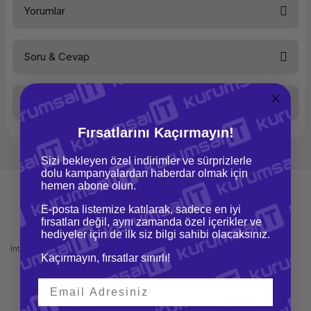
Dokunmatik Kalemli
Yorumlar
Soru & Cevap
Bu ürüne ilk yorumu siz yapın!
Taksit Seçenekleri
Yorum Yaz
Ürün hakkında henüz soru sorulmamış.
Fırsatlarını Kaçırmayın!
Soru Sor
Sizi bekleyen özel indirimler ve sürprizlerle
dolu kampanyalardan haberdar olmak için
hemen abone olun.
E-posta listemize katılarak, sadece en iyi
fırsatları değil, aynı zamanda özel içerikler ve
Mağazadan Teslimat
İade ve Değişim
hediyeler için de ilk siz bilgi sahibi olacaksınız.
İnternetten sipariş et ve mağazadan
Kolay iade ve değişim imkanı
Kaçırmayın, fırsatlar sınırlı!
teslim al