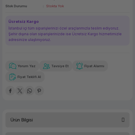
Stok Durumu
Stokta Yok
ork Bileşenleri
ek
Ücretsiz Kargo
İstanbul içi tüm siparişlerinizi özel araçlarımızla teslim ediyoruz.
Şehir dışına olan siparişlerinizde ise Ücretsiz Kargo hizmetimizle
adresinize ulaştırııyoruz.
Yorum Yaz
Tavsiye Et
Fiyat Alarmı
Güvenilir Alışveriş
10.874,42 TL
x 12
Havalelerde
Kolay iade imkanı
Aya varan taksit
Özel indirim fırsatı
Fiyat Teklifi Al
Güvenilir Alışveriş
10.874,42 TL
x 12
Havalelerde
Kolay iade imkanı
Aya varan taksit
Özel indirim fırsatı
Ürün Bilgisi
Lenovo ThinkPad X13 Yoga G4 21F2S022TX i7-1355U 16GB 512GB DOS 13.3''