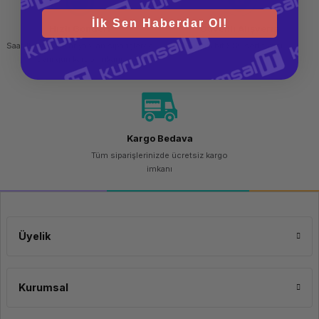
İlk Sen Haberdar Ol!
Hızlı Gönderi
Güvenli Alışveriş
Saat 15.00'a kadar yapılan siparişlerde
256 bit SSL sertifikası
aynı gün kargo imkanı
Kargo Bedava
Tüm siparişlerinizde ücretsiz kargo
imkanı
Üyelik
Kurumsal