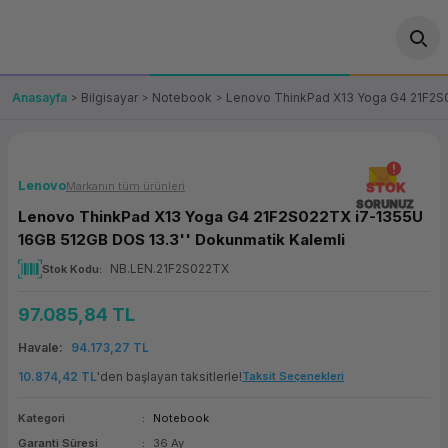
Geri Dön
Geri Dön
Geri Dön
Geri Dön
Geri Dön
Geri Dön
Geri Dön
ünler
leri
ası Çözümleri
eri
le) Ürünler
OT/VT Ürünleri
Anasayfa
Bilgisayar
Notebook
Lenovo ThinkPad X13 Yoga G4 21F2S0
cı
s Ürünleri
eri
Barkod Yazıcı ve Okuyucu
hazı
ası
arı
keti
POS Terminali
Lenovo
Markanın tüm ürünleri
STOK
SORUNUZ
Lenovo ThinkPad X13 Yoga G4 21F2S022TX i7-1355U
sayar
 Kablosu
Station
ım
keti
Fiş Yazıcı
16GB 512GB DOS 13.3'' Dokunmatik Kalemli
NB.LEN.21F2S022TX
Stok Kodu
sayar
akinesi
se
ve Bağlantı
şif Paketi
Self Servis Ekranı
97.085,84 TL
enleri
 (Firewall)
ma Makinesi
aklık
ve Yedekleme
Para Çekmecesi
Havale
94.173,27 TL
on
eme Makinesi
rofon
Panel PC
10.874,42 TL
'den başlayan taksitlerle!
Taksit Seçenekleri
Kategori
Notebook
ciler
Garanti Süresi
36 Ay