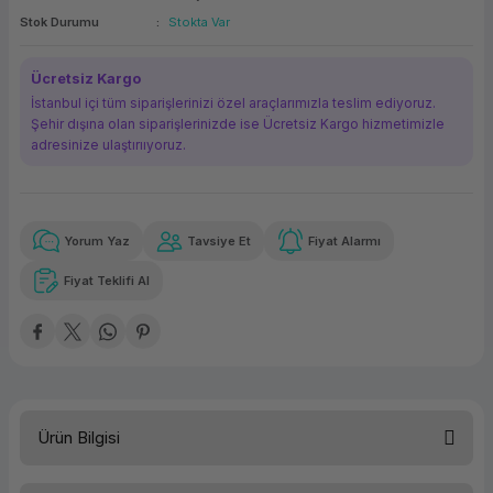
Stok Durumu
Stokta Var
ork Bileşenleri
ek
Ücretsiz Kargo
İstanbul içi tüm siparişlerinizi özel araçlarımızla teslim ediyoruz.
Şehir dışına olan siparişlerinizde ise Ücretsiz Kargo hizmetimizle
adresinize ulaştırııyoruz.
Yorum Yaz
Tavsiye Et
Fiyat Alarmı
Güvenilir Alışveriş
12.267,31 TL
x 12
Havalelerde
Kolay iade imkanı
Aya varan taksit
Özel indirim fırsatı
Fiyat Teklifi Al
Güvenilir Alışveriş
12.267,31 TL
x 12
Havalelerde
Kolay iade imkanı
Aya varan taksit
Özel indirim fırsatı
Ürün Bilgisi