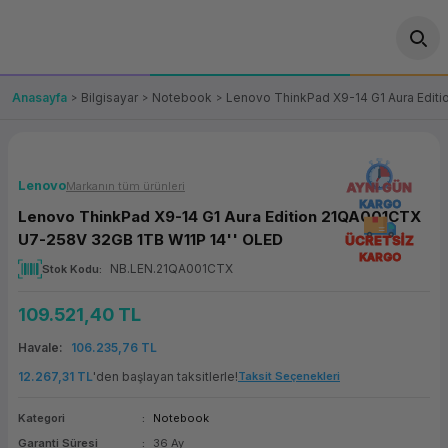
Geri Dön
Geri Dön
Geri Dön
Geri Dön
Geri Dön
Geri Dön
Geri Dön
ünler
leri
ası Çözümleri
eri
le) Ürünler
OT/VT Ürünleri
Anasayfa
Bilgisayar
Notebook
Lenovo ThinkPad X9-14 G1 Aura Edit
cı
s Ürünleri
eri
Barkod Yazıcı ve Okuyucu
hazı
ası
arı
keti
POS Terminali
Lenovo
Markanın tüm ürünleri
AYNI GÜN
KARGO
Lenovo ThinkPad X9-14 G1 Aura Edition 21QA001CTX
sayar
 Kablosu
Station
ım
keti
Fiş Yazıcı
U7-258V 32GB 1TB W11P 14'' OLED
ÜCRETSİZ
KARGO
NB.LEN.21QA001CTX
Stok Kodu
sayar
akinesi
se
ve Bağlantı
şif Paketi
Self Servis Ekranı
109.521,40 TL
enleri
 (Firewall)
ma Makinesi
aklık
ve Yedekleme
Para Çekmecesi
Havale
106.235,76 TL
on
eme Makinesi
rofon
Panel PC
12.267,31 TL
'den başlayan taksitlerle!
Taksit Seçenekleri
Kategori
Notebook
ciler
Garanti Süresi
36 Ay