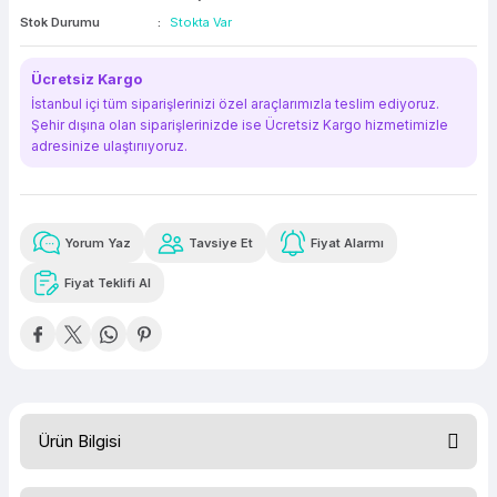
Stok Durumu
Stokta Var
ork Bileşenleri
ek
Ücretsiz Kargo
İstanbul içi tüm siparişlerinizi özel araçlarımızla teslim ediyoruz.
Şehir dışına olan siparişlerinizde ise Ücretsiz Kargo hizmetimizle
adresinize ulaştırııyoruz.
Yorum Yaz
Tavsiye Et
Fiyat Alarmı
Güvenilir Alışveriş
12.774,12 TL
x 12
Havalelerde
Kolay iade imkanı
Aya varan taksit
Özel indirim fırsatı
Fiyat Teklifi Al
Güvenilir Alışveriş
12.774,12 TL
x 12
Havalelerde
Kolay iade imkanı
Aya varan taksit
Özel indirim fırsatı
Ürün Bilgisi