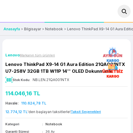
Geri Dön
Geri Dön
Geri Dön
Geri Dön
Geri Dön
Geri Dön
Geri Dön
ünler
leri
ası Çözümleri
eri
le) Ürünler
OT/VT Ürünleri
Anasayfa
Bilgisayar
Notebook
Lenovo ThinkPad X9-14 G1 Aura Edit
cı
s Ürünleri
eri
Barkod Yazıcı ve Okuyucu
hazı
ası
arı
keti
POS Terminali
Lenovo
Markanın tüm ürünleri
AYNI GÜN
KARGO
Lenovo ThinkPad X9-14 G1 Aura Edition 21QA001NTX
sayar
 Kablosu
Station
ım
keti
Fiş Yazıcı
U7-258V 32GB 1TB W11P 14'' OLED Dokunmatik
ÜCRETSİZ
KARGO
NB.LEN.21QA001NTX
Stok Kodu
sayar
akinesi
se
ve Bağlantı
şif Paketi
Self Servis Ekranı
114.046,16 TL
enleri
 (Firewall)
ma Makinesi
aklık
ve Yedekleme
Para Çekmecesi
Havale
110.624,78 TL
on
eme Makinesi
rofon
Panel PC
12.774,12 TL
'den başlayan taksitlerle!
Taksit Seçenekleri
Kategori
Notebook
ciler
Garanti Süresi
36 Ay