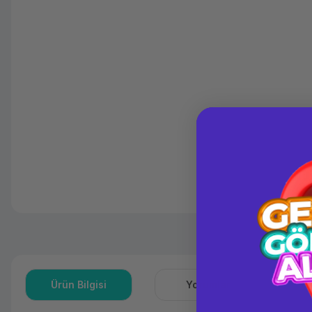
Ürün Bilgisi
Yorumlar
S