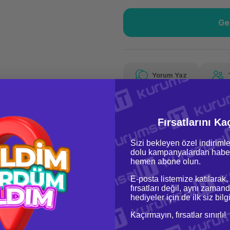
Ge
Güvenilir Alışveriş
14.5
Kolay iade imkanı
Aya 
Yorum Yaz
Fiyat Teklifi Al
Güvenilir Alışveriş
14.5
Kolay iade imkanı
Aya 
Fırsatlarını Ka
Sizi bekleyen özel indirimle
dolu kampanyalardan haber
hemen abone olun.
E-posta listemize katılarak,
fırsatları değil, aynı zamand
hediyeler için de ilk siz bil
oru & Cevap
Taksit Seçenekleri
Kaçırmayın, fırsatlar sınırlı!