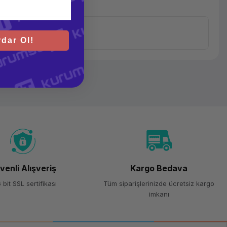
dar Ol!
venli Alışveriş
Kargo Bedava
 bit SSL sertifikası
Tüm siparişlerinizde ücretsiz kargo
imkanı