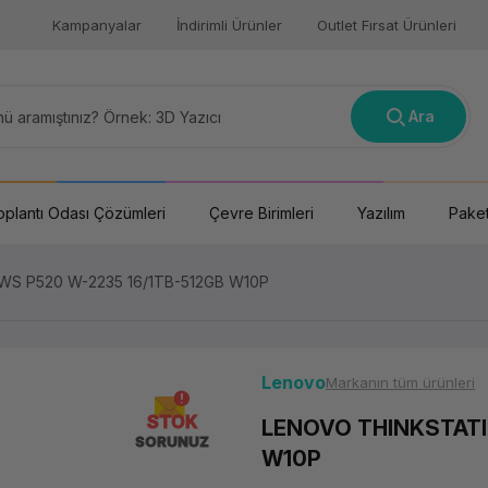
Kampanyalar
İndirimli Ürünler
Outlet Fırsat Ürünleri
Ara
oplantı Odası Çözümleri
Çevre Birimleri
Yazılım
Paket
S P520 W-2235 16/1TB-512GB W10P
Lenovo
Markanın tüm ürünleri
STOK
LENOVO THINKSTATI
SORUNUZ
W10P