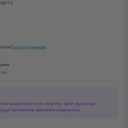
00BFTX
tlerle!
Taksit Seçenekleri
asyonu
 Yok
i özel araçlarımızla teslim ediyoruz. Şehir dışına olan
Kargo hizmetimizle adresinize ulaştırııyoruz.