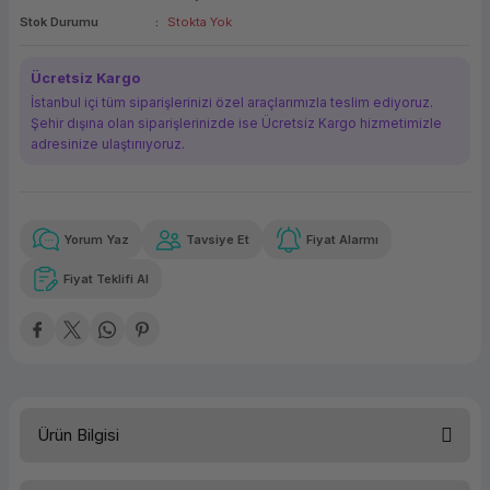
Stok Durumu
Stokta Yok
ork Bileşenleri
ek
Ücretsiz Kargo
İstanbul içi tüm siparişlerinizi özel araçlarımızla teslim ediyoruz.
Şehir dışına olan siparişlerinizde ise Ücretsiz Kargo hizmetimizle
adresinize ulaştırııyoruz.
Yorum Yaz
Tavsiye Et
Fiyat Alarmı
Güvenilir Alışveriş
12.526,57 TL
x 12
Havalelerde
Kolay iade imkanı
Aya varan taksit
Özel indirim fırsatı
Fiyat Teklifi Al
Güvenilir Alışveriş
12.526,57 TL
x 12
Havalelerde
Kolay iade imkanı
Aya varan taksit
Özel indirim fırsatı
Ürün Bilgisi
Kategori
Masaüstü