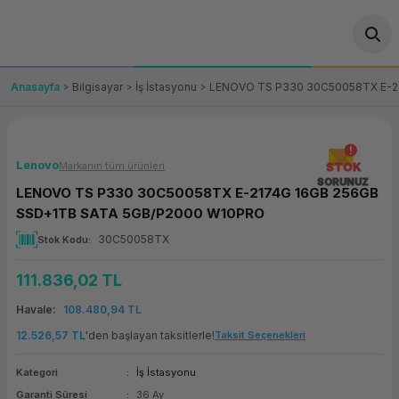
Geri Dön
Geri Dön
Geri Dön
Geri Dön
Geri Dön
Geri Dön
Geri Dön
ünler
leri
ası Çözümleri
eri
le) Ürünler
OT/VT Ürünleri
Anasayfa
Bilgisayar
İş İstasyonu
LENOVO TS P330 30C50058TX E-2
cı
s Ürünleri
eri
Barkod Yazıcı ve Okuyucu
hazı
ası
arı
keti
POS Terminali
Lenovo
Markanın tüm ürünleri
STOK
SORUNUZ
LENOVO TS P330 30C50058TX E-2174G 16GB 256GB
sayar
 Kablosu
Station
ım
keti
Fiş Yazıcı
SSD+1TB SATA 5GB/P2000 W10PRO
30C50058TX
Stok Kodu
sayar
akinesi
se
ve Bağlantı
şif Paketi
Self Servis Ekranı
111.836,02 TL
enleri
 (Firewall)
ma Makinesi
aklık
ve Yedekleme
Para Çekmecesi
Havale
108.480,94 TL
on
eme Makinesi
rofon
Panel PC
12.526,57 TL
'den başlayan taksitlerle!
Taksit Seçenekleri
Kategori
İş İstasyonu
ciler
Garanti Süresi
36 Ay