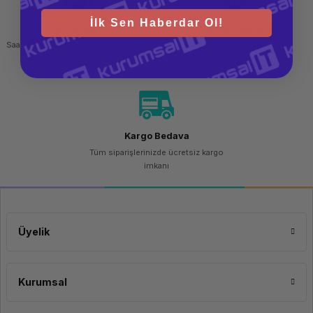
Güç Kaynağı
400 W
İlk Sen Haberdar Ol!
Klavye
Lenovo USB Türkçe Q Klavye
Hızlı Gönderi
Güvenli Alışveriş
Mouse
USB Optik Mouse
Saat 15.00'a kadar yapılan siparişlerde
256 bit SSL sertifikası
Kasa Tipi
Tower
aynı gün kargo imkanı
Renk
Siyah
Garanti Süresi
36 ay
Kargo Bedava
Tüm siparişlerinizde ücretsiz kargo
imkanı
Üyelik
Kurumsal