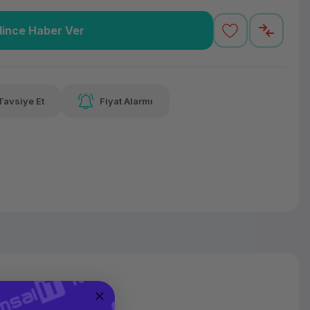
lince Haber Ver
37,75 TL
x 12
Havalelerde
varan taksit
Özel indirim fırsatı
Tavsiye Et
Fiyat Alarmı
37,75 TL
x 12
Havalelerde
varan taksit
Özel indirim fırsatı