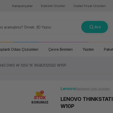
Kampanyalar
İndirimli Ürünler
Outlet Fırsat Ürünleri
Ara
oplantı Odası Çözümleri
Çevre Birimleri
Yazılım
Paket
40 DWS W-1250 1X 16GB/512SSD W10P
Lenovo
Markanın tüm ürünleri
STOK
LENOVO THINKSTATI
SORUNUZ
W10P