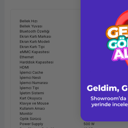
Bellek Hızı
2933 MHz
Bellek Yuvası
4
Bluetooth Özelliği
Yok
Ekran Kartı Markası
Intel
Ekran Kartı Modeli
Intel HD Graphics 630
Ekran Kartı Tipi
Dahili Ekran Kartı
eMMC Kapasitesi
Yok
Ethernet
Var
Harddisk Kapasitesi
Yok
HDMI
Yok
İşlemci Cache
12 MB Cache
İşlemci Nesli
Yok
İşlemci Numarası
W-1250
İşlemci Tipi
Intel Xeon
İşletim Sistemi
Windows 10 Pro
Kart Okuyucu
Var
Klavye ve Mouse
Var
Kullanım Amacı
Ofis
Monitör
Yok
Optik Sürücü
DVD Dual Yazıcı
Power Supply
500 W