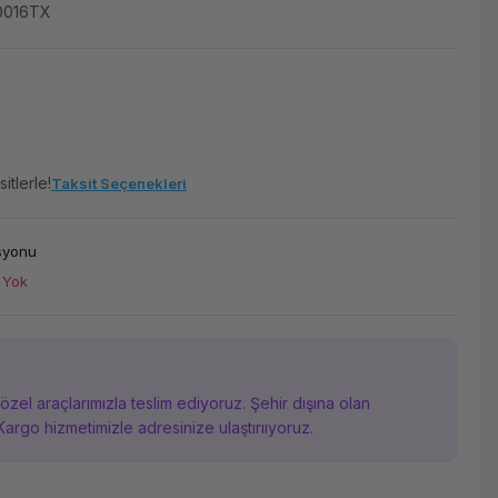
0016TX
itlerle!
Taksit Seçenekleri
asyonu
 Yok
i özel araçlarımızla teslim ediyoruz. Şehir dışına olan
Kargo hizmetimizle adresinize ulaştırııyoruz.