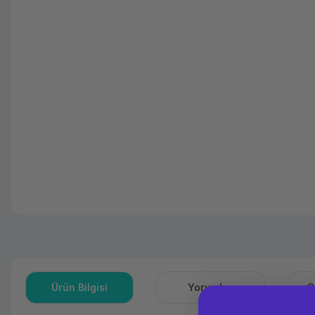
Ürün Bilgisi
Yorumlar
S