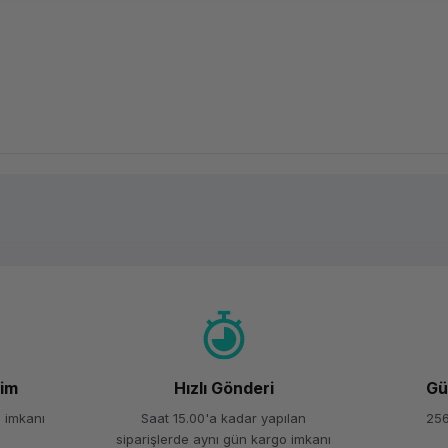
Ürün hakkında henüz soru sorulmamış.
Bu ürüne ilk yorumu siz yapın!
Yorum Yaz
Soru Sor
şim
Hızlı Gönderi
Gü
 imkanı
Saat 15.00'a kadar yapılan
256
siparişlerde aynı gün kargo imkanı