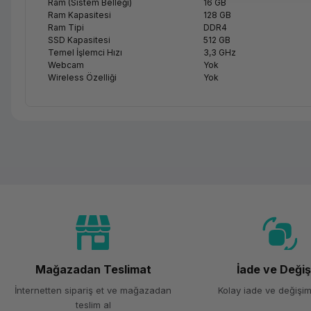
Ram (Sistem Belleği)
16 GB
Ram Kapasitesi
128 GB
Ram Tipi
DDR4
SSD Kapasitesi
512 GB
Temel İşlemci Hızı
3,3 GHz
Webcam
Yok
Wireless Özelliği
Yok
Mağazadan Teslimat
İade ve Deği
İnternetten sipariş et ve mağazadan
Kolay iade ve değişim
teslim al