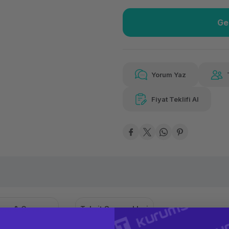
Ge
Güvenilir Alışveriş
10.0
Kolay iade imkanı
Aya 
Yorum Yaz
Fiyat Teklifi Al
Güvenilir Alışveriş
10.0
Kolay iade imkanı
Aya 
oru & Cevap
Taksit Seçenekleri