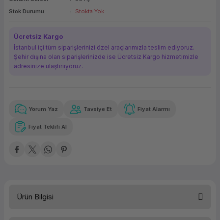
ork Bileşenleri
ek
Stok Durumu
Stokta Yok
Ücretsiz Kargo
İstanbul içi tüm siparişlerinizi özel araçlarımızla teslim ediyoruz.
Şehir dışına olan siparişlerinizde ise Ücretsiz Kargo hizmetimizle
adresinize ulaştırııyoruz.
Yorum Yaz
Tavsiye Et
Fiyat Alarmı
Güvenilir Alışveriş
10.618,55 TL
x 12
Havalelerde
Kolay iade imkanı
Aya varan taksit
Özel indirim fırsatı
Fiyat Teklifi Al
Güvenilir Alışveriş
10.618,55 TL
x 12
Havalelerde
Kolay iade imkanı
Aya varan taksit
Özel indirim fırsatı
Ürün Bilgisi