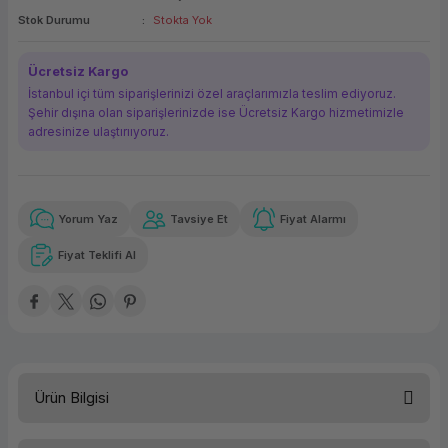
Stok Durumu
Stokta Yok
ork Bileşenleri
ek
Ücretsiz Kargo
İstanbul içi tüm siparişlerinizi özel araçlarımızla teslim ediyoruz.
Şehir dışına olan siparişlerinizde ise Ücretsiz Kargo hizmetimizle
adresinize ulaştırııyoruz.
Yorum Yaz
Tavsiye Et
Fiyat Alarmı
Güvenilir Alışveriş
558,11 TL
x 12
Havalelerde
Kolay iade imkanı
Aya varan taksit
Özel indirim fırsatı
Fiyat Teklifi Al
Güvenilir Alışveriş
558,11 TL
x 12
Havalelerde
Kolay iade imkanı
Aya varan taksit
Özel indirim fırsatı
Ürün Bilgisi