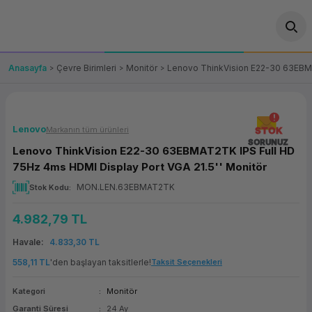
Geri Dön
Geri Dön
Geri Dön
Geri Dön
Geri Dön
Geri Dön
Geri Dön
ünler
leri
ası Çözümleri
eri
le) Ürünler
OT/VT Ürünleri
Anasayfa
Çevre Birimleri
Monitör
Lenovo ThinkVision E22-30 63EBMA
cı
s Ürünleri
eri
Barkod Yazıcı ve Okuyucu
hazı
ası
arı
keti
POS Terminali
Lenovo
Markanın tüm ürünleri
STOK
SORUNUZ
Lenovo ThinkVision E22-30 63EBMAT2TK IPS Full HD
sayar
 Kablosu
Station
ım
keti
Fiş Yazıcı
75Hz 4ms HDMI Display Port VGA 21.5'' Monitör
MON.LEN.63EBMAT2TK
Stok Kodu
sayar
akinesi
se
ve Bağlantı
şif Paketi
Self Servis Ekranı
4.982,79 TL
enleri
 (Firewall)
ma Makinesi
aklık
ve Yedekleme
Para Çekmecesi
Havale
4.833,30 TL
on
eme Makinesi
rofon
Panel PC
558,11 TL
'den başlayan taksitlerle!
Taksit Seçenekleri
Kategori
Monitör
ciler
Garanti Süresi
24 Ay