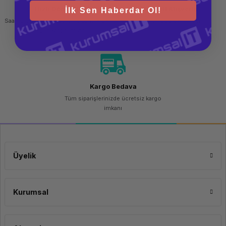
Hızlı Gönderi
Güvenli Alışveriş
İlk Sen Haberdar Ol!
Saat 15.00'a kadar yapılan siparişlerde
256 bit SSL sertifikası
aynı gün kargo imkanı
Kargo Bedava
Tüm siparişlerinizde ücretsiz kargo
imkanı
Üyelik
Kurumsal