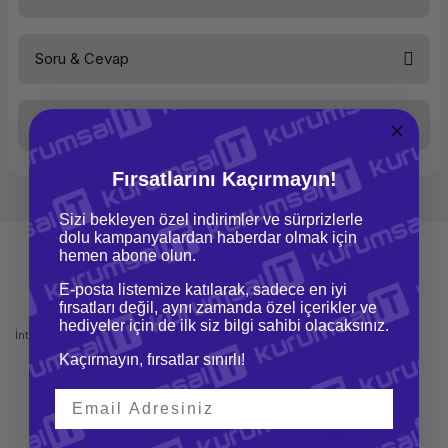
Soru & Cevap
Bu ürüne ilk yorumu siz yapın!
Taksit Seçenekleri
Yorum Yaz
Ürün hakkında henüz soru sorulmamış.
Fırsatlarını Kaçırmayın!
Soru Sor
Sizi bekleyen özel indirimler ve sürprizlerle
dolu kampanyalardan haberdar olmak için
hemen abone olun.
E-posta listemize katılarak, sadece en iyi
fırsatları değil, aynı zamanda özel içerikler ve
Mağazadan Teslimat
İade ve Değişim
hediyeler için de ilk siz bilgi sahibi olacaksınız.
İnternetten sipariş et ve mağazadan
Kolay iade ve değişim imkanı
teslim al
Kaçırmayın, fırsatlar sınırlı!