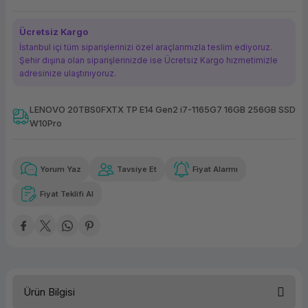
ork Bileşenleri
ek
Ücretsiz Kargo
İstanbul içi tüm siparişlerinizi özel araçlarımızla teslim ediyoruz.
Şehir dışına olan siparişlerinizde ise Ücretsiz Kargo hizmetimizle
adresinize ulaştırııyoruz.
LENOVO 20TBS0FXTX TP E14 Gen2 i7-1165G7 16GB 256GB SSD
W10Pro
Güvenilir Alışveriş
7.413,80 TL
x 12
Havalelerde
Kolay iade imkanı
Aya varan taksit
Özel indirim fırsatı
Yorum Yaz
Tavsiye Et
Fiyat Alarmı
Fiyat Teklifi Al
Güvenilir Alışveriş
7.413,80 TL
x 12
Havalelerde
Kolay iade imkanı
Aya varan taksit
Özel indirim fırsatı
Ürün Bilgisi