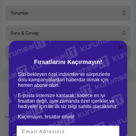
Yorumlar
Soru & Cevap
Bu ürüne ilk yorumu siz yapın!
Taksit Seçenekleri
Yorum Yaz
Ürün hakkında henüz soru sorulmamış.
Fırsatlarını Kaçırmayın!
Sizi bekleyen özel indirimler ve sürprizlerle
Soru Sor
dolu kampanyalardan haberdar olmak için
hemen abone olun.
E-posta listemize katılarak, sadece en iyi
fırsatları değil, aynı zamanda özel içerikler ve
hediyeler için de ilk siz bilgi sahibi olacaksınız.
Mağazadan Teslimat
İade ve Değişim
Kaçırmayın, fırsatlar sınırlı!
İnternetten sipariş et ve mağazadan
Kolay iade ve değişim imkanı
teslim al