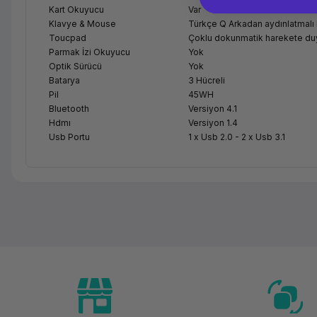
Kart Okuyucu
Var
Klavye & Mouse
Türkçe Q Arkadan aydınlatmalı
Toucpad
Çoklu dokunmatik harekete duy
Parmak İzi Okuyucu
Yok
Optik Sürücü
Yok
Batarya
3 Hücreli
Pil
45WH
Bluetooth
Versiyon 4.1
Hdmı
Versiyon 1.4
Usb Portu
1 x Usb 2.0 - 2 x Usb 3.1