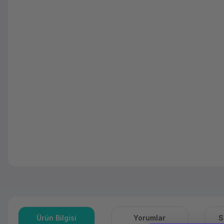
Ürün Bilgisi
Yorumlar
S