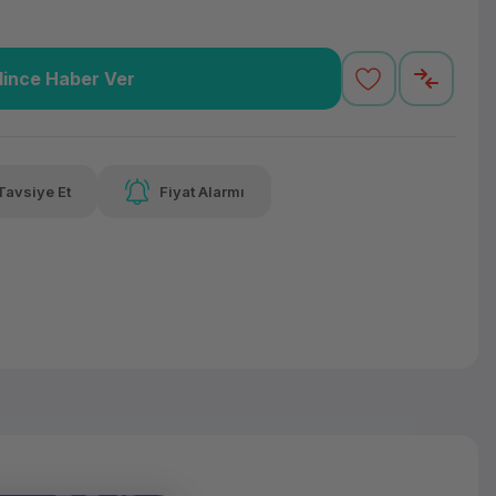
lince Haber Ver
0,98 TL
x 12
Havalelerde
Güvenilir Alışveriş
varan taksit
Özel indirim fırsatı
Kolay iade imkanı
Tavsiye Et
Fiyat Alarmı
lelerde
irim fırsatı