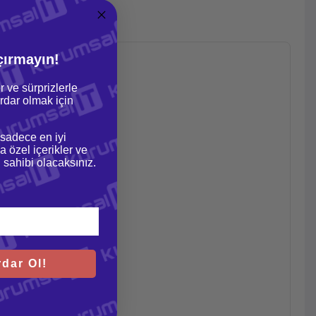
çırmayın!
r ve sürprizlerle
dar olmak için
 sadece en iyi
a özel içerikler ve
gi sahibi olacaksınız.
dar Ol!