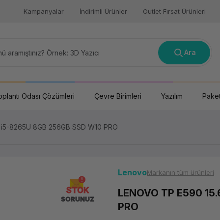
Kampanyalar
İndirimli Ürünler
Outlet Fırsat Ürünleri
Ara
oplantı Odası Çözümleri
Çevre Birimleri
Yazılım
Paket
D i5-8265U 8GB 256GB SSD W10 PRO
Lenovo
Markanın tüm ürünleri
STOK
LENOVO TP E590 15.
SORUNUZ
PRO