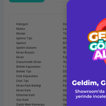
Kategori
Dizüstü
Marka
Lenovo
Model
ThinkPad E590
İşlemci Tipi
Intel Core i5
İşlemci
8.Nesil i5-8265U 1.60GHz Tur
İşletim Sistemi
Windows 10 Pro
Ekran Boyutu
15.6"
Ekran
Full HD
Dokunmatik Ekran
Yok
Bellek Kapasitesi
1 x 8GB
Bellek Tipi
DDR4 2400MHz
Disk Kapasitesi
256 GB
Disk Tipi
SSD
Ekran Kartı Belleği
Paylaşımlı
Ekran Kartı
Intel UHD Graphics 620
Ethernet Kartı
Gigabit (1000 Mbps)
Ses Kartı
Dahili Hoparlör ve Mikrofon
Dahili Web Kamerası
Var