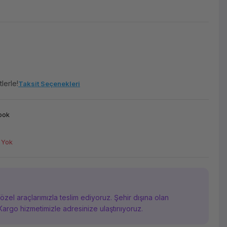
lerle!
Taksit Seçenekleri
ook
 Yok
i özel araçlarımızla teslim ediyoruz. Şehir dışına olan
Kargo hizmetimizle adresinize ulaştırııyoruz.