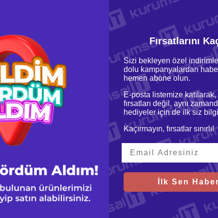
Fırsatlarını Ka
Sizi bekleyen özel indirimle
dolu kampanyalardan haber
hemen abone olun.
bo 3.9GHz 6MB
E-posta listemize katılarak,
fırsatları değil, aynı zamand
hediyeler için de ilk siz bil
Kaçırmayın, fırsatlar sınırlı!
İlk Sen Haber