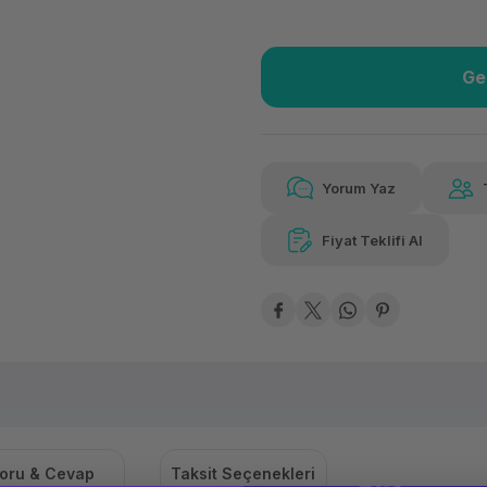
Ge
Güvenilir Alışveriş
5.11
Kolay iade imkanı
Aya 
Yorum Yaz
Fiyat Teklifi Al
5.110,98 TL
x 12
Hava
Aya varan taksit
Özel ind
oru & Cevap
Taksit Seçenekleri