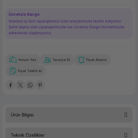
ork Bileşenleri
ek
Ücretsiz Kargo
İstanbul içi tüm siparişlerinizi özel araçlarımızla teslim ediyoruz.
Şehir dışına olan siparişlerinizde ise Ücretsiz Kargo hizmetimizle
adresinize ulaştırııyoruz.
Yorum Yaz
Tavsiye Et
Fiyat Alarmı
Güvenilir Alışveriş
3.555,94 TL
x 12
Havalelerde
Kolay iade imkanı
Aya varan taksit
Özel indirim fırsatı
Fiyat Teklifi Al
Güvenilir Alışveriş
3.555,94 TL
x 12
Havalelerde
Kolay iade imkanı
Aya varan taksit
Özel indirim fırsatı
Ürün Bilgisi
Teknik Özellikler