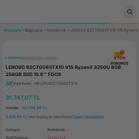
Geri Dön
Geri Dön
Geri Dön
Geri Dön
Geri Dön
Geri Dön
Geri Dön
ünler
leri
ası Çözümleri
eri
le) Ürünler
OT/VT Ürünleri
Anasayfa
Bilgisayar
Notebook
LENOVO 82C70063TX10 V15 Ryzen3 3
cı
s Ürünleri
eri
Barkod Yazıcı ve Okuyucu
hazı
ası
arı
keti
POS Terminali
Lenovo
Markanın tüm ürünleri
STOK
SORUNUZ
LENOVO 82C70063TX10 V15 Ryzen3 3250U 8GB
sayar
 Kablosu
Station
ım
keti
Fiş Yazıcı
256GB SSD 15.6'' FDOS
NB.LEN.82C70063TX10
Stok Kodu
sayar
akinesi
se
ve Bağlantı
şif Paketi
Self Servis Ekranı
31.747,07 TL
enleri
 (Firewall)
ma Makinesi
aklık
ve Yedekleme
Para Çekmecesi
Havale
30.794,66 TL
on
eme Makinesi
rofon
Panel PC
3.555,94 TL
'den başlayan taksitlerle!
Taksit Seçenekleri
Kategori
Notebook
ciler
Stok Durumu
Stokta Yok