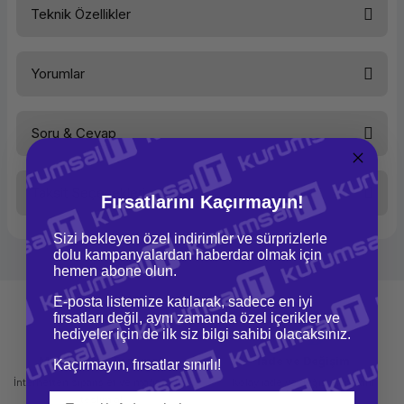
Teknik Özellikler
Ürün Ailesi
Yorumlar
Kategori
Masaüstü
Bilgisayar
Marka
Soru & Cevap
Lenovo
Bu ürüne ilk yorumu siz yapın!
Model
Lenovo
V50t Gen
2-13IOB
Taksit Seçenekleri
Fırsatlarını Kaçırmayın!
Yorum Yaz
Ürün hakkında henüz soru sorulmamış.
Performans
Sizi bekleyen özel indirimler ve sürprizlerle
İşlemci Tipi
Intel Core
dolu kampanyalardan haberdar olmak için
Soru Sor
i5
hemen abone olun.
İşlemci
Intel Core
E-posta listemize katılarak, sadece en iyi
i5-11400
fırsatları değil, aynı zamanda özel içerikler ve
(6C / 12T,
2.6 /
hediyeler için de ilk siz bilgi sahibi olacaksınız.
4.4GHz,
12MB)
Mağazadan Teslimat
İade ve Değişim
Kaçırmayın, fırsatlar sınırlı!
İnternetten sipariş et ve mağazadan
Kolay iade ve değişim imkanı
Bellek Kapasitesi
1x 4GB
teslim al