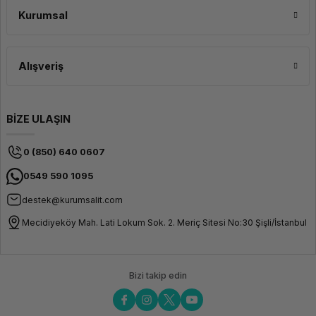
278 x
Kurumsal
340 mm
(5.7 x
10.94 x
13.39
inches)
Alışveriş
Ağırlık
4.8 kg
Kasa Rengi
Şasi:
Siyah /
BİZE ULAŞIN
Çerçeve:
Gümüş
0 (850) 640 0607
Yazılım
0549 590 1095
İşletim Sistemi
Windows
10 Pro
destek@kurumsalit.com
64,
Turkish
Mecidiyeköy Mah. Lati Lokum Sok. 2. Meriç Sitesi No:30 Şişli/İstanbul
/ English
Bağlantı Birimleri
Giriş/Çıkış Portları
2x USB 3.2
Bizi takip edin
Gen 1
Giriş/Çıkış Portları
2x USB 3.2
Gen 2