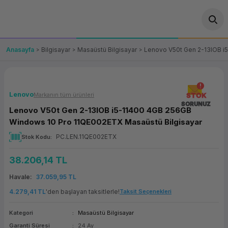
Geri Dön
Geri Dön
Geri Dön
Geri Dön
Geri Dön
Geri Dön
Geri Dön
ünler
leri
ası Çözümleri
eri
le) Ürünler
OT/VT Ürünleri
Anasayfa
Bilgisayar
Masaüstü Bilgisayar
Lenovo V50t Gen 2-13IOB i
cı
s Ürünleri
eri
Barkod Yazıcı ve Okuyucu
hazı
ası
arı
keti
POS Terminali
Lenovo
Markanın tüm ürünleri
STOK
SORUNUZ
Lenovo V50t Gen 2-13IOB i5-11400 4GB 256GB
sayar
 Kablosu
Station
ım
keti
Fiş Yazıcı
Windows 10 Pro 11QE002ETX Masaüstü Bilgisayar
PC.LEN.11QE002ETX
Stok Kodu
sayar
akinesi
se
ve Bağlantı
şif Paketi
Self Servis Ekranı
38.206,14 TL
enleri
 (Firewall)
ma Makinesi
aklık
ve Yedekleme
Para Çekmecesi
Havale
37.059,95 TL
on
eme Makinesi
rofon
Panel PC
4.279,41 TL
'den başlayan taksitlerle!
Taksit Seçenekleri
Kategori
Masaüstü Bilgisayar
ciler
Garanti Süresi
24 Ay