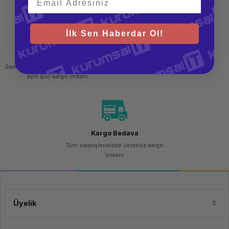
Bellek Tipi
UDIMM
DDR4-
2933
MHz
İlk Sen Haberdar Ol!
Max. Bellek Kapasitesi
64GB
DDR4-
Hızlı Gönderi
Güvenli Alışveriş
2933
Saat 15.00'a kadar yapılan siparişlerde
256 bit SSL sertifikası
Max. Bellek Slot Sayısı
2 Adet
aynı gün kargo imkanı
Disk Kapasitesi
256 GB
Disk Tipi
M.2 2242
PCIe
3.0x4
NVMe
Kargo Bedava
SSD
Tüm siparişlerinizde ücretsiz kargo
Ekran Kartı Belleği
Paylaşımlı
imkanı
Ekran Kartı Modeli
Integrated
Intel UHD
Graphics
730
Üyelik
Dizayn
Boyutlar (GxDxY)
145 x