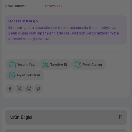
Stok Durumu
Stokta Yok
ork Bileşenleri
ek
Ücretsiz Kargo
İstanbul içi tüm siparişlerinizi özel araçlarımızla teslim ediyoruz.
Şehir dışına olan siparişlerinizde ise Ücretsiz Kargo hizmetimizle
adresinize ulaştırııyoruz.
Yorum Yaz
Tavsiye Et
Fiyat Alarmı
Güvenilir Alışveriş
4.279,41 TL
x 12
Havalelerde
Kolay iade imkanı
Aya varan taksit
Özel indirim fırsatı
Fiyat Teklifi Al
Güvenilir Alışveriş
4.279,41 TL
x 12
Havalelerde
Kolay iade imkanı
Aya varan taksit
Özel indirim fırsatı
Ürün Bilgisi