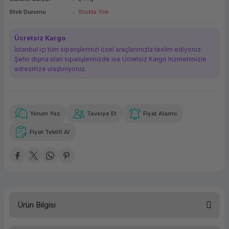
ork Bileşenleri
ek
Stok Durumu
Stokta Yok
Ücretsiz Kargo
İstanbul içi tüm siparişlerinizi özel araçlarımızla teslim ediyoruz.
Şehir dışına olan siparişlerinizde ise Ücretsiz Kargo hizmetimizle
adresinize ulaştırııyoruz.
Yorum Yaz
Tavsiye Et
Fiyat Alarmı
Güvenilir Alışveriş
3.831,64 TL
x 12
Havalelerde
Kolay iade imkanı
Aya varan taksit
Özel indirim fırsatı
Fiyat Teklifi Al
Güvenilir Alışveriş
3.831,64 TL
x 12
Havalelerde
Kolay iade imkanı
Aya varan taksit
Özel indirim fırsatı
Ürün Bilgisi
Ürün Adı
Lenovo V530 10US00KGTX 21.5-i5 