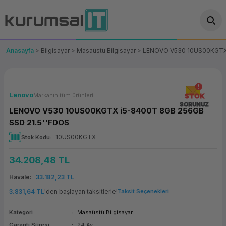
Geri Dön
Geri Dön
Geri Dön
Geri Dön
Geri Dön
Geri Dön
Geri Dön
ünler
leri
ası Çözümleri
eri
le) Ürünler
OT/VT Ürünleri
Anasayfa
Bilgisayar
Masaüstü Bilgisayar
LENOVO V530 10US00KGTX 
cı
s Ürünleri
eri
Barkod Yazıcı ve Okuyucu
hazı
ası
arı
keti
POS Terminali
Lenovo
Markanın tüm ürünleri
STOK
SORUNUZ
LENOVO V530 10US00KGTX i5-8400T 8GB 256GB
sayar
 Kablosu
Station
ım
keti
Fiş Yazıcı
SSD 21.5''FDOS
10US00KGTX
Stok Kodu
sayar
akinesi
se
ve Bağlantı
şif Paketi
Self Servis Ekranı
34.208,48 TL
enleri
 (Firewall)
ma Makinesi
aklık
ve Yedekleme
Para Çekmecesi
Havale
33.182,23 TL
on
eme Makinesi
rofon
Panel PC
3.831,64 TL
'den başlayan taksitlerle!
Taksit Seçenekleri
Kategori
Masaüstü Bilgisayar
ciler
Garanti Süresi
24 Ay