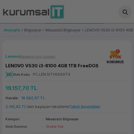
Geri Dön
Geri Dön
Geri Dön
Geri Dön
Geri Dön
Geri Dön
Geri Dön
ünler
leri
ası Çözümleri
eri
le) Ürünler
OT/VT Ürünleri
Anasayfa
Bilgisayar
Masaüstü Bilgisayar
LENOVO V530 i3-8100 4GB
cı
s Ürünleri
eri
Barkod Yazıcı ve Okuyucu
hazı
ası
arı
keti
POS Terminali
Lenovo
Markanın tüm ürünleri
STOK
SORUNUZ
LENOVO V530 i3-8100 4GB 1TB FreeDOS
sayar
 Kablosu
Station
ım
keti
Fiş Yazıcı
PC.LEN.10TV00AGTX
Stok Kodu
sayar
akinesi
se
ve Bağlantı
şif Paketi
Self Servis Ekranı
19.157,70 TL
enleri
 (Firewall)
ma Makinesi
aklık
ve Yedekleme
Para Çekmecesi
Havale
18.582,97 TL
2.145,82 TL
'den başlayan taksitlerle!
Taksit Seçenekleri
on
eme Makinesi
rofon
Panel PC
Kategori
Masaüstü Bilgisayar
ciler
Stok Durumu
Stokta Yok