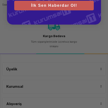
Saat 15.00'a kadar yapılan siparişlerde
256 bit SSL sertifikası
İlk Sen Haberdar Ol!
aynı gün kargo imkanı
Kargo Bedava
Tüm siparişlerinizde ücretsiz kargo
imkanı
Üyelik
Kurumsal
Alışveriş