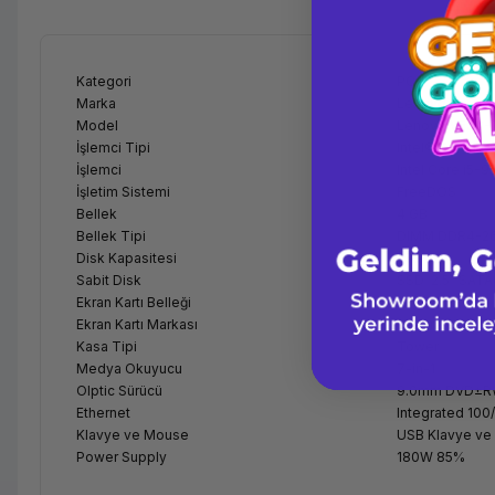
Kategori
PC
Marka
Lenovo
Model
Lenovo V530-
İşlemci Tipi
Intel® Core i5
İşlemci
Intel Core i5-9
İşletim Sistemi
FreeDOS
Bellek
4 GB
Bellek Tipi
DIMM DDR4-2
Disk Kapasitesi
256 GB
Sabit Disk
SSD 2.5" SATA
Ekran Kartı Belleği
Tümleşik
Ekran Kartı Markası
Integrated Int
Kasa Tipi
Tower
Medya Okuyucu
7-in-1
Olptic Sürücü
9.0mm DVD±
Ethernet
Integrated 10
Klavye ve Mouse
USB Klavye ve
Power Supply
180W 85%