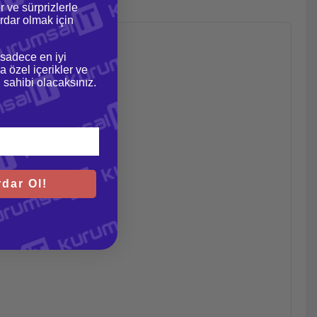
r ve sürprizlerle
dar olmak için
 sadece en iyi
a özel içerikler ve
gi sahibi olacaksınız.
dar Ol!