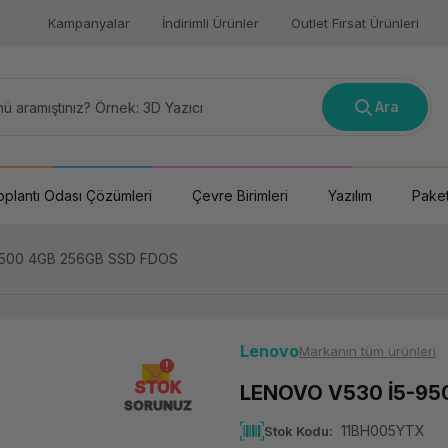
Kampanyalar
İndirimli Ürünler
Outlet Fırsat Ürünleri
Ara
oplantı Odası Çözümleri
Çevre Birimleri
Yazılım
Paket
9500 4GB 256GB SSD FDOS
Lenovo
Markanın tüm ürünleri
STOK
LENOVO V530 İ5-95
SORUNUZ
11BH005YTX
Stok Kodu