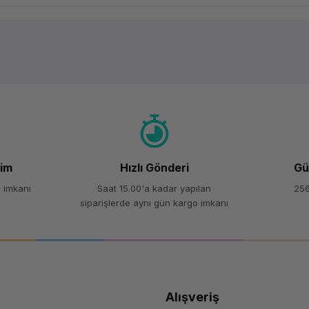
Ürün hakkında henüz soru sorulmamış.
Bu ürüne ilk yorumu siz yapın!
Yorum Yaz
Soru Sor
şim
Hızlı Gönderi
Gü
 imkanı
Saat 15.00'a kadar yapılan
256
siparişlerde aynı gün kargo imkanı
Alışveriş