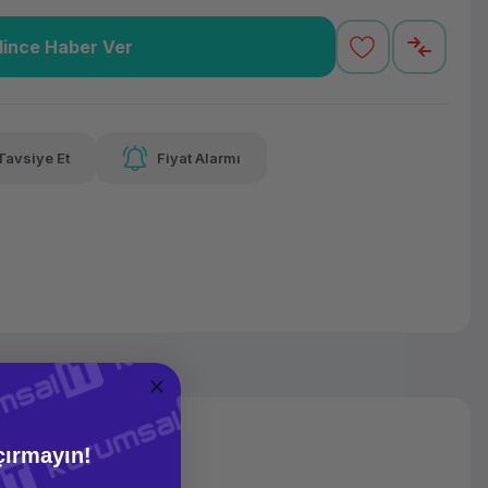
lince Haber Ver
5,30 TL
x 12
Havalelerde
varan taksit
Özel indirim fırsatı
Tavsiye Et
Fiyat Alarmı
5,30 TL
x 12
Havalelerde
varan taksit
Özel indirim fırsatı
çırmayın!