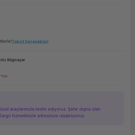
tlerle!
Taksit Seçenekleri
tü Bilgisayar
 Yok
i özel araçlarımızla teslim ediyoruz. Şehir dışına olan
Kargo hizmetimizle adresinize ulaştırııyoruz.