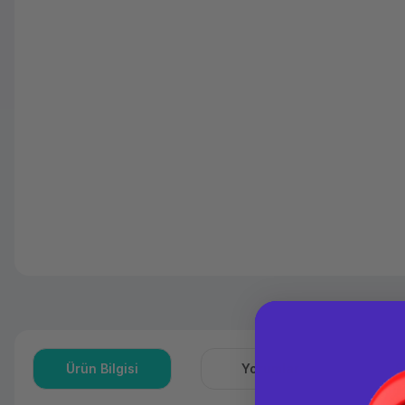
Ürün Bilgisi
Yorumlar
S