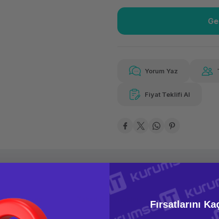
Ge
Güvenilir Alışveriş
2.61
Kolay iade imkanı
Aya 
Yorum Yaz
Fiyat Teklifi Al
Güvenilir Alışveriş
2.61
Kolay iade imkanı
Aya 
oru & Cevap
Taksit Seçenekleri
Fırsatlarını Ka