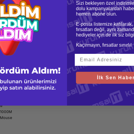
Sizi bekleyen özel indirimle
dolu kampanyalardan haber
hemen abone olun.
E-posta listemize katılarak,
fırsatları değil, aynı zamand
15ICR
hediyeler için de ilk siz bil
Kaçırmayın, fırsatlar sınırlı!
500 (6C / 6T, 3.0 / 4.4GHz, 9MB)
666
6Gb/s Opal
İlk Sen Haber
el UHD Graphics 630
RW
0/1000M
 Mouse