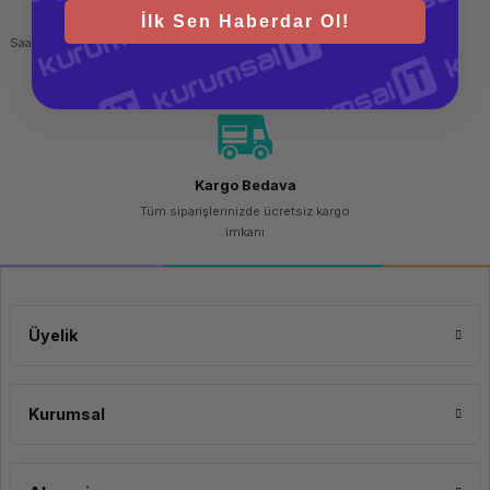
Hızlı Gönderi
Güvenli Alışveriş
İlk Sen Haberdar Ol!
Saat 15.00'a kadar yapılan siparişlerde
256 bit SSL sertifikası
aynı gün kargo imkanı
Kargo Bedava
Tüm siparişlerinizde ücretsiz kargo
imkanı
Üyelik
Kurumsal