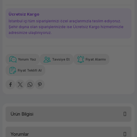
ork Bileşenleri
ek
Ücretsiz Kargo
İstanbul içi tüm siparişlerinizi özel araçlarımızla teslim ediyoruz.
Şehir dışına olan siparişlerinizde ise Ücretsiz Kargo hizmetimizle
adresinize ulaştırııyoruz.
Yorum Yaz
Tavsiye Et
Fiyat Alarmı
Güvenilir Alışveriş
21.172,50 TL
x 12
Havalelerde
Kolay iade imkanı
Aya varan taksit
Özel indirim fırsatı
Fiyat Teklifi Al
Güvenilir Alışveriş
21.172,50 TL
x 12
Havalelerde
Kolay iade imkanı
Aya varan taksit
Özel indirim fırsatı
Ürün Bilgisi
Kategori
Workstation
Yorumlar
Marka
LENOVO