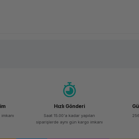
Ürün hakkında henüz soru sorulmamış.
Bu ürüne ilk yorumu siz yapın!
Yorum Yaz
Soru Sor
şim
Hızlı Gönderi
Gü
 imkanı
Saat 15.00'a kadar yapılan
256
siparişlerde aynı gün kargo imkanı