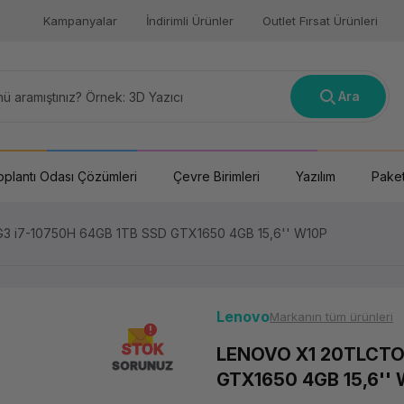
Kampanyalar
İndirimli Ürünler
Outlet Fırsat Ürünleri
Ara
oplantı Odası Çözümleri
Çevre Birimleri
Yazılım
Paket
 i7-10750H 64GB 1TB SSD GTX1650 4GB 15,6'' W10P
Lenovo
Markanın tüm ürünleri
STOK
LENOVO X1 20TLCTO1
SORUNUZ
GTX1650 4GB 15,6''