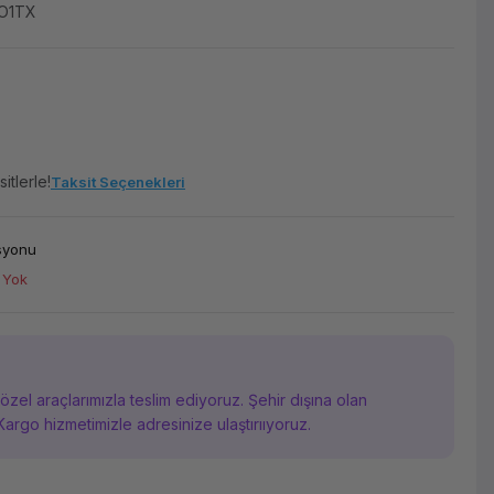
TO1TX
itlerle!
Taksit Seçenekleri
asyonu
 Yok
i özel araçlarımızla teslim ediyoruz. Şehir dışına olan
Kargo hizmetimizle adresinize ulaştırııyoruz.