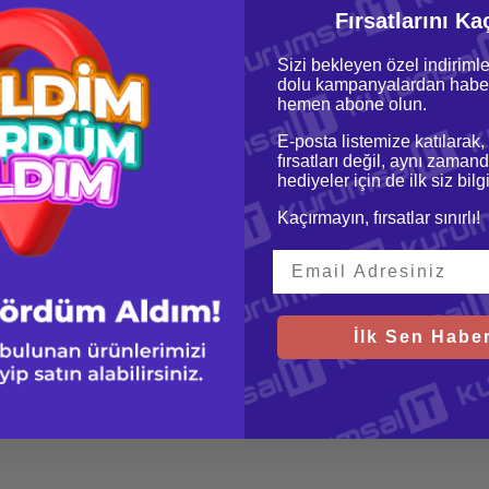
Fırsatlarını Ka
Sizi bekleyen özel indirimle
dolu kampanyalardan haber
hemen abone olun.
E-posta listemize katılarak,
fırsatları değil, aynı zamand
2,6GHz
hediyeler için de ilk siz bil
Kaçırmayın, fırsatlar sınırlı!
İlk Sen Haber
Ses