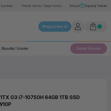
İçerikler
Teknik Servis Talep Formu
İletişim
Sipariş Takibi
Mağazadan Al
 (Bundle) Ürünler
Outlet Ürünler
TX G3 i7-10750H 64GB 1TB SSD
 W10P