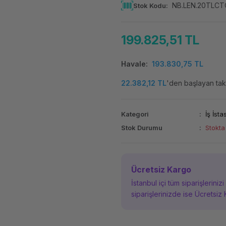
NB.LEN.20TLC
Stok Kodu
199.825,51 TL
Havale
193.830,75 TL
22.382,12 TL
'den başlayan taks
Kategori
İş İst
Stok Durumu
Stokta
Ücretsiz Kargo
İstanbul içi tüm siparişleriniz
siparişlerinizde ise Ücretsiz 