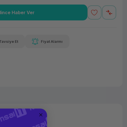
lince Haber Ver
82,12 TL
x 12
Havalelerde
 varan taksit
Özel indirim fırsatı
Tavsiye Et
Fiyat Alarmı
82,12 TL
x 12
Havalelerde
 varan taksit
Özel indirim fırsatı