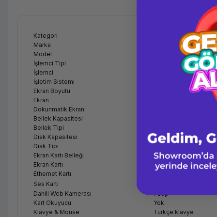
Kategori
Dizüstü
Marka
LENOVO
Model
LENOVO X1 G3
İşlemci Tipi
Intel Core
İşlemci
Intel Core i7-10750H 
İşletim Sistemi
Windows 10 Pro
Ekran Boyutu
15,6''
Ekran
4K UHD
Dokunmatik Ekran
Yok
Bellek Kapasitesi
64GB
Bellek Tipi
DDR4
Disk Kapasitesi
1TB
Disk Tipi
SDD
Ekran Kartı Belleği
4GB
Ekran Kartı
Nvidia GTX 1650
Ethernet Kartı
100/1000M
Ses Kartı
Yüksek Tanımlı (HD) 
Dahili Web Kamerası
720p
Kart Okuyucu
Yok
Klavye & Mouse
Türkçe klavye