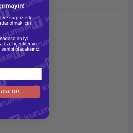
çırmayın!
r ve sürprizlerle
dar olmak için
 sadece en iyi
a özel içerikler ve
gi sahibi olacaksınız.
dar Ol!