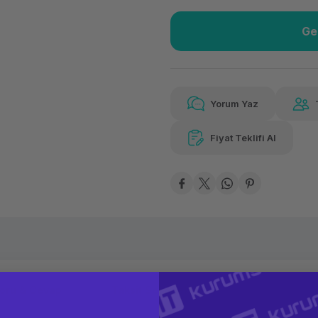
Ge
Güvenilir Alışveriş
22.3
Kolay iade imkanı
Aya
Yorum Yaz
Fiyat Teklifi Al
Güvenilir Alışveriş
22.3
Kolay iade imkanı
Aya
oru & Cevap
Taksit Seçenekleri