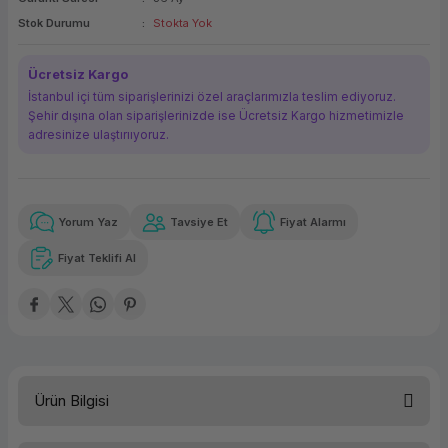
ork Bileşenleri
ek
Stok Durumu
Stokta Yok
Ücretsiz Kargo
İstanbul içi tüm siparişlerinizi özel araçlarımızla teslim ediyoruz.
Şehir dışına olan siparişlerinizde ise Ücretsiz Kargo hizmetimizle
adresinize ulaştırııyoruz.
Yorum Yaz
Tavsiye Et
Fiyat Alarmı
Güvenilir Alışveriş
9.275,24 TL
x 12
Havalelerde
Kolay iade imkanı
Aya varan taksit
Özel indirim fırsatı
Fiyat Teklifi Al
Güvenilir Alışveriş
9.275,24 TL
x 12
Havalelerde
Kolay iade imkanı
Aya varan taksit
Özel indirim fırsatı
Ürün Bilgisi