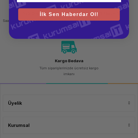
Ekran Kartı Belleği
Paylaşımlı
Hızlı Gönderi
Güvenli Alışveriş
İlk Sen Haberdar Ol!
Ekran Kartı Modeli
Integrated
UHD
Saat 15.00'a kadar yapılan siparişlerde
256 bit SSL sertifikası
Graphics
aynı gün kargo imkanı
Dahili Web Kamerası
HD 720p
Adaptör
65W
41Wh
Dizayn
Kargo Bedava
Tüm siparişlerinizde ücretsiz kargo
Ekran Boyutu
13.3"
imkanı
Ekran Özellikleri
WUXGA
Dokunmatik Ekran
Yok
Klavye
Türkçe
Q
Üyelik
Klavye
Yazılım
Kurumsal
İşletim Sistemi
Windows
11 PRO