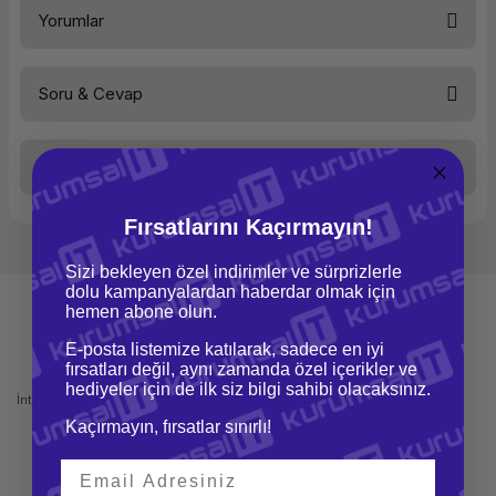
Ürün Ailesi
Yorumlar
Kategori
Notebook
Marka
Lenovo
Soru & Cevap
Bu ürüne ilk yorumu siz yapın!
Model
ThinkPad
X13 Gen 2
Taksit Seçenekleri
Performans
Yorum Yaz
Ürün hakkında henüz soru sorulmamış.
İşlemci Tipi
Intel Core
i7
Fırsatlarını Kaçırmayın!
Soru Sor
İşlemci
ntel Core
i7-1165G7
Sizi bekleyen özel indirimler ve sürprizlerle
dolu kampanyalardan haberdar olmak için
Bellek Kapasitesi
16 GB
hemen abone olun.
Bellek Tipi
DDR4-
E-posta listemize katılarak, sadece en iyi
3200MHz
fırsatları değil, aynı zamanda özel içerikler ve
Mağazadan Teslimat
İade ve Değişim
Disk Kapasitesi
512 GB
hediyeler için de ilk siz bilgi sahibi olacaksınız.
İnternetten sipariş et ve mağazadan
Kolay iade ve değişim imkanı
Disk Tipi
M.2 2280
teslim al
Kaçırmayın, fırsatlar sınırlı!
PCIe
3.0x4
NVMe
SSD