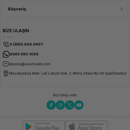
Bağlantı Birimleri
Alışveriş
4G / Lte
Yok
Garanti / Servis
BİZE ULAŞIN
Garanti Süresi
3 Yıl
0 (850) 640 0607
Garanti Tipi
Lenovo
Türkiye
0549 590 1095
Garantisi
destek@kurumsalit.com
Kutu İçeriği
Mecidiyeköy Mah. Lati Lokum Sok. 2. Meriç Sitesi No:30 Şişli/İstanbul
Notebook
Adaptör
Kullanım
Bizi takip edin
Klavuzu