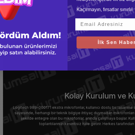
Kaçırmayın, fırsatlar sınırlı!
İlk Sen Haber
Kolay Kurulum ve Ku
Logitech 989-000171 ekstra mikrofonlar, kullanıcı dostu bir tasarıma sahi
sayesinde, herhangi bir teknik bilgiye ihtiyaç duymadan mikrofonları 
şekilde entegre olan bu mikrofonlar, anında çalışmaya başlar. Kul
toplantılarınızı kesintisiz hale getirir. Herkes tarafında