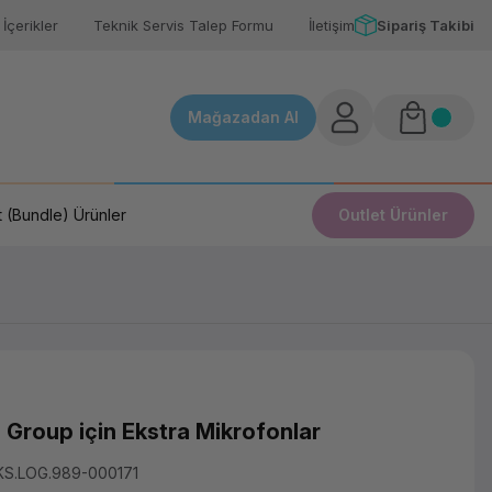
İçerikler
Teknik Servis Talep Formu
İletişim
Sipariş Takibi
Mağazadan Al
 (Bundle) Ürünler
Outlet Ürünler
Group için Ekstra Mikrofonlar
KS.LOG.989-000171