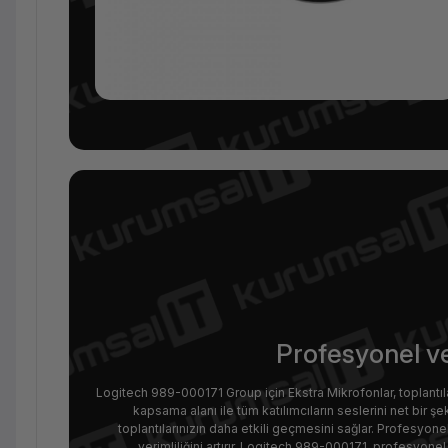
Profesyonel ve
Logitech 989-000171 Group için Ekstra Mikrofonlar, toplantıla
kapsama alanı ile tüm katılımcıların seslerini net bir şek
toplantılarınızın daha etkili geçmesini sağlar. Profesyon
verimliliğini artırır. Logitech 989-000171, profesyonel 