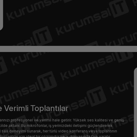
 Verimli Toplantılar
rınızı profesyonel ve verimli hale getirir. Yüksek ses kalitesi ve geniş
ilde aktarır. Bu mikrofonlar, iş yerinizdeki iletişimi güçlendirerek
el ses deneyimi sunarak, her türlü video konferans veya toplantının
toplantılar için ideal bir çözümdür ve iş dünyasında fark yaratır.