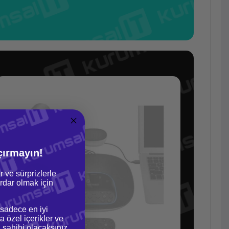
çırmayın!
r ve sürprizlerle
dar olmak için
 sadece en iyi
a özel içerikler ve
gi sahibi olacaksınız.