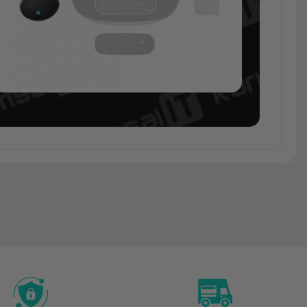
Toplantı
Odası
Çözümleri
Logitech
Group için
Ekstra
Mikrofonlar