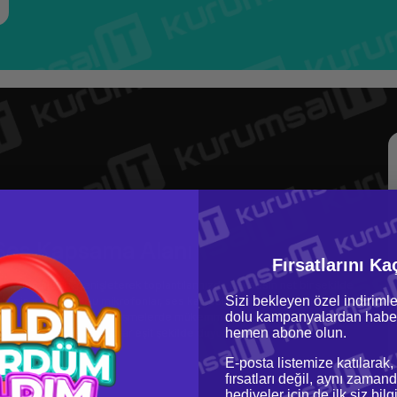
 Ses Kapsama Alanı
Fırsatlarını Ka
psama alanını genişleterek toplantılarınızda her sesin net bir şekilde
Sizi bekleyen özel indirimle
için ideal olan bu mikrofonlar, ses kalitesini artırarak iletişimi daha
dolu kampanyalardan haber
alarında veya kalabalık görüşmelerde mükemmel performans gösterir. Bu
hemen abone olun.
olmaz ve tüm katılımcılar eşit şekilde duyulabilir.
E-posta listemize katılarak,
fırsatları değil, aynı zamand
hediyeler için de ilk siz bil