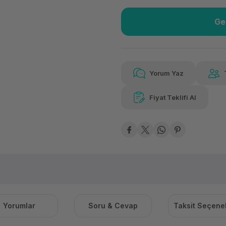
Ge
Güvenilir Alışveriş
2.07
Kolay iade imkanı
Aya 
Yorum Yaz
Fiyat Teklifi Al
Güvenilir Alışveriş
2.07
Kolay iade imkanı
Aya 
Yorumlar
Soru & Cevap
Taksit Seçenek