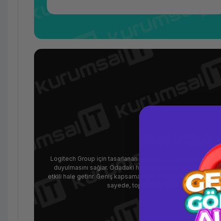
Genişletilmiş
Logitech Group için tasarlanan bu ekstra mikrofonlar, ses ka
duyulmasını sağlar. Odadaki her katılımcının sesini toplamak 
etkili hale getirir. Geniş kapsama alanı, büyük toplantı od
sayede, toplantılarınızda hiçbir ses kayb