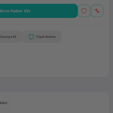
lince Haber Ver
2,54 TL
x 12
Havalelerde
varan taksit
Özel indirim fırsatı
Tavsiye Et
Fiyat Alarmı
2,54 TL
x 12
Havalelerde
varan taksit
Özel indirim fırsatı
leri