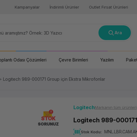
Kampanyalar
İndirimli Ürünler
Outlet Fırsat Ürünleri
Ara
oplantı Odası Çözümleri
Çevre Birimleri
Yazılım
Paket
Logitech 989-000171 Group için Ekstra Mikrofonlar
Logitech
Markanın tüm ürünleri
STOK
Logitech 989-000171 
SORUNUZ
MNL.LBR.CAM.A
Stok Kodu